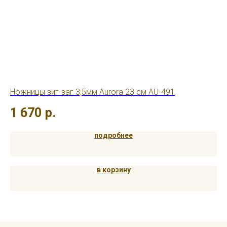
Ножницы зиг-заг 3,5мм Aurora 23 см AU-491
Но
1 670
р.
1
подробнее
в корзину