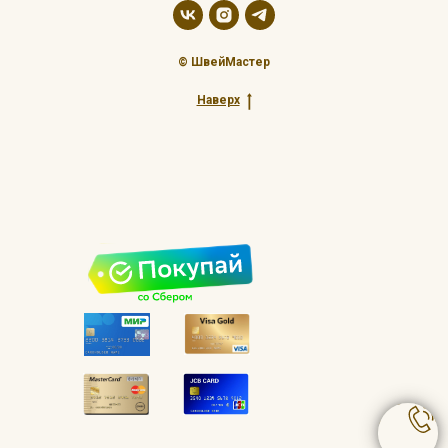
© ШвейМастер
Наверх