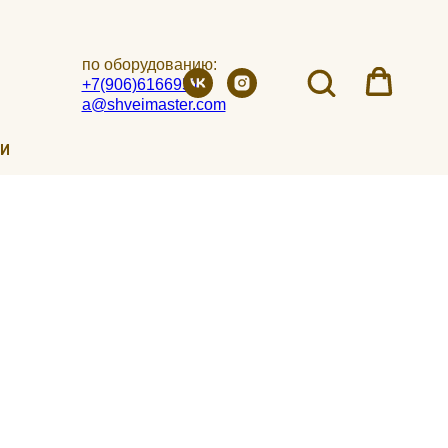
по оборудованию:
+7(906)6166951
a@shveimaster.com
ИИ