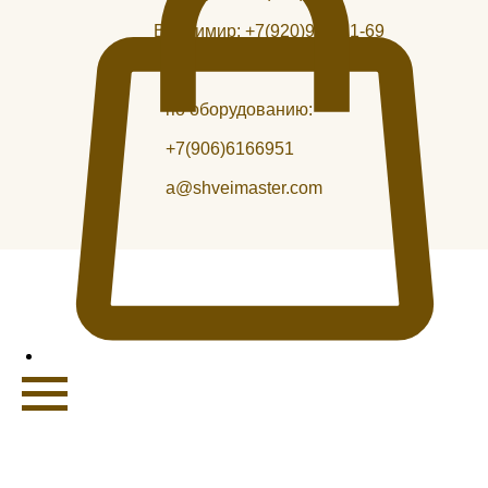
Владимир:
+7(920)946-21-69
по оборудованию:
+7(906)6166951
a@shveimaster.com