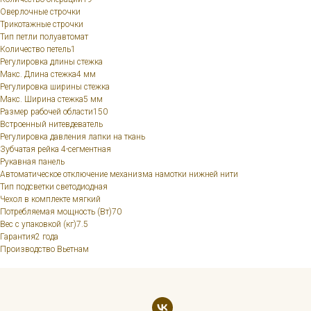
Оверлочные строчки
Трикотажные строчки
Тип петли полуавтомат
Количество петель1
Регулировка длины стежка
Макс. Длина стежка4 мм
Регулировка ширины стежка
Макс. Ширина стежка5 мм
Размер рабочей области150
Встроенный нитевдеватель
Регулировка давления лапки на ткань
Зубчатая рейка 4-сегментная
Рукавная панель
Автоматическое отключение механизма намотки нижней нити
Тип подсветки светодиодная
Чехол в комплекте мягкий
Потребляемая мощность (Вт)70
Вес с упаковкой (кг)7.5
Гарантия2 года
Производство Вьетнам