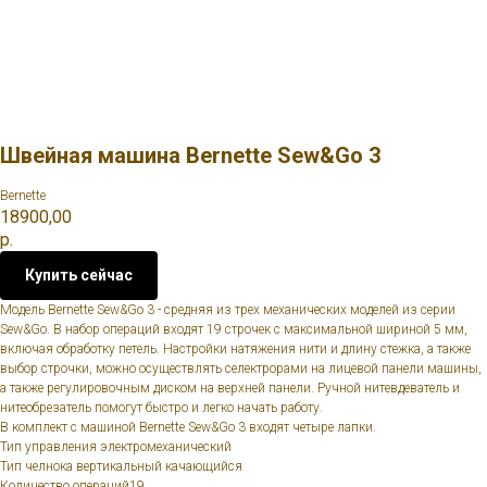
Швейная машина Bernette Sew&Go 3
Bernette
18900,00
р.
Купить сейчас
Модель Bernette Sew&Go 3 - средняя из трех механических моделей из серии
Sew&Go. В набор операций входят 19 строчек с максимальной шириной 5 мм,
включая обработку петель. Настройки натяжения нити и длину стежка, а также
выбор строчки, можно осуществлять селектрорами на лицевой панели машины,
а также регулировочным диском на верхней панели. Ручной нитевдеватель и
нитеобрезатель помогут быстро и легко начать работу.
В комплект с машиной Bernette Sew&Go 3 входят четыре лапки.
Тип управления электромеханический
Тип челнока вертикальный качающийся
Количество операций19