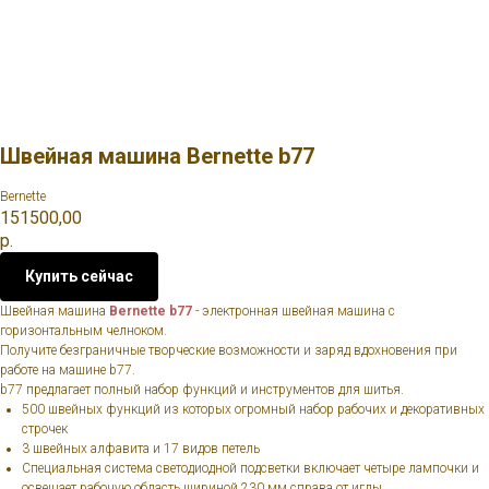
Швейная машина Bernette b77
Bernette
151500,00
р.
Купить сейчас
Швейная машина
Bernette b77
- электронная швейная машина c
горизонтальным челноком.
Получите безграничные творческие возможности и заряд вдохновения при
работе на машине b77.
b77 предлагает полный набор функций и инструментов для шитья.
500 швейных функций из которых огромный набор рабочих и декоративных
строчек
3 швейных алфавита и 17 видов петель
Специальная система светодиодной подсветки включает четыре лампочки и
освещает рабочую область шириной 230 мм справа от иглы.