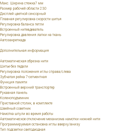
Макс. Ширина стежка7 мм
Размер рабочей области 230
Дисплей цветной сенсорный
Плавная регулировка скорости шитья
Регулировка баланса петли
Встроенный нитевдеватель
Регулировка давления лапки на ткань
Автозакрепкада
Дополнительная информация
Автоматическая обрезка нити
Шитье без педали
Регулировка положения иглы справа/слева
Зубчатая рейка 7-сегментная
Функция памяти
Встроенный верхний транспортер
Рукавная панель
Коленоподъемник
Приставной столик, в комплекте
Швейный советник
Намотка шпули во время работы
Автоматическое отключение механизма намотки нижней нити
Программируемая остановка иглы вверху/внизу
Тип подсветки светодиодная