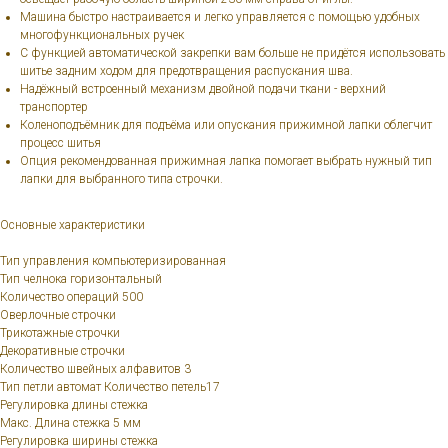
Машина быстро настраивается и легко управляется с помощью удобных
многофункциональных ручек
С функцией автоматической закрепки вам больше не придётся использовать
шитье задним ходом для предотвращения распускания шва.
Надёжный встроенный механизм двойной подачи ткани - верхний
транспортер
Коленоподъёмник для подъёма или опускания прижимной лапки облегчит
процесс шитья
Опция рекомендованная прижимная лапка помогает выбрать нужный тип
лапки для выбранного типа строчки.
Основные характеристики
Тип управления компьютеризированная
Тип челнока горизонтальный
Количество операций 500
Оверлочные строчки
Трикотажные строчки
Декоративные строчки
Количество швейных алфавитов 3
Тип петли автомат Количество петель17
Регулировка длины стежка
Макс. Длина стежка 5 мм
Регулировка ширины стежка