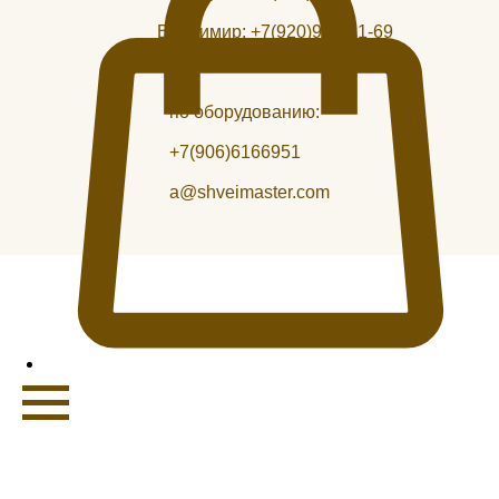
Владимир:
+7(920)946-21-69
по оборудованию:
+7(906)6166951
a@shveimaster.com