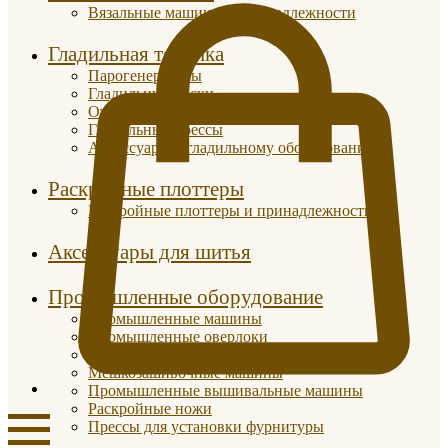
Вязальные машины и принадлежности
Гладильная техника
Парогенераторы
Гладильные доски
Отпариватели
Гладильные прессы
Аксессуары к гладильному оборудованию
Раскройные плоттеры
Раскройные плоттеры и принадлежности
Аксессуары для шитья
Промышленные оборудование
Промышленные машины
Промышленные оверлоки
Парогенераторы
Мешкозашивочные машины
Промышленные вышивальные машины
Раскройные ножи
Прессы для установки фурнитуры