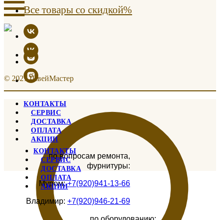
Все товары со скидкой%
© 2021 ШвейМастер
КОНТАКТЫ
СЕРВИС
ДОСТАВКА
ОПЛАТА
АКЦИИ
КОНТАКТЫ
по вопросам ремонта,
СЕРВИС
фурнитуры:
ДОСТАВКА
ОПЛАТА
Муром:
+7(920)941-13-66
АКЦИИ
Владимир:
+7(920)946-21-69
по оборудованию: