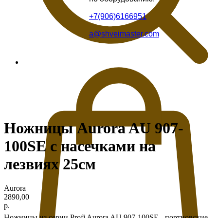
+7(906)6166951
a@shveimaster.com
Ножницы Aurora AU 907-
100SE с насечками на
лезвиях 25см
Aurora
2890,00
р.
Ножницы из серии Profi Aurora AU 907-100SE - портновские