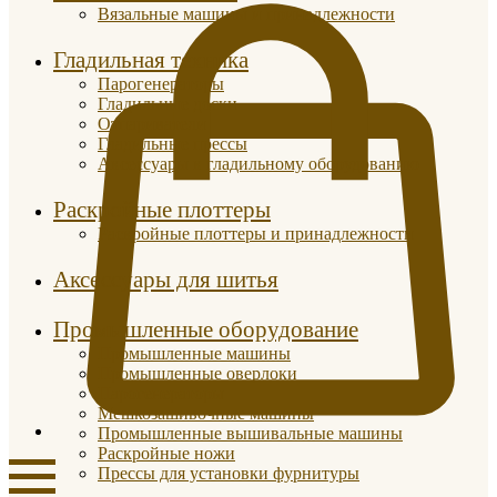
Вязальные машины и принадлежности
Гладильная техника
Парогенераторы
Гладильные доски
Отпариватели
Гладильные прессы
Аксессуары к гладильному оборудованию
Раскройные плоттеры
Раскройные плоттеры и принадлежности
Аксессуары для шитья
Промышленные оборудование
Промышленные машины
Промышленные оверлоки
Парогенераторы
Мешкозашивочные машины
Промышленные вышивальные машины
Раскройные ножи
Прессы для установки фурнитуры