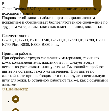
р.
Лапка Bernina # 52D для выполнения зигзага со скользящей
подошвой ( 9 мм )
Подошва этой лапки снабжена противоприлипающим
покрытием и обеспечивает беспрепятственное скольжение по
трудным материалам, таких как пластик, винил, кожа и т.п.
Совместимость:
B570 QE, B590, B710, B740, B750 QE, B770 QE, B780, B790,
B790 Plus, B830, B880, B880 Plus.
Принцип работы:
При обработке трудно скользящих материалов, таких как
кожа, кожезаменители, пластики и т.п., следует всегда
несколько увеличивать длину стежка. Выполняйте пробное
шитье на остатках такого же материала. При шитье по
жесткой коже при необходимости используйте специальную
иглу для кожи. В остальном работают так же, как с обычными
лапками.
© ШвейМастер