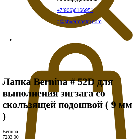
+7(906)6166951
a@shveimaster.com
Лапка Bernina # 52D для
выполнения зигзага со
скользящей подошвой ( 9 мм
)
Bernina
7283,00