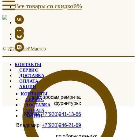
Все товары со скидкой%
© 2021 ШвейМастер
КОНТАКТЫ
СЕРВИС
ДОСТАВКА
ОПЛАТА
АКЦИИ
КОНТАКТЫ
по вопросам ремонта,
СЕРВИС
фурнитуры:
ДОСТАВКА
ОПЛАТА
Муром:
+7(920)941-13-66
АКЦИИ
Владимир:
+7(920)946-21-69
по оборудованию: