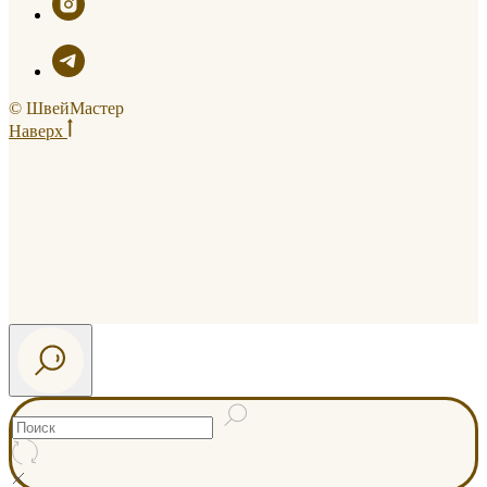
© ШвейМастер
Наверх