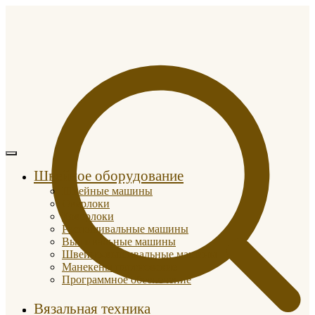
Швейное оборудование
Швейные машины
Оверлоки
Коверлоки
Распошивальные машины
Вышивальные машины
Швейно-вышивальные машины
Манекены портновские
Программное обеспечение
Вязальная техника