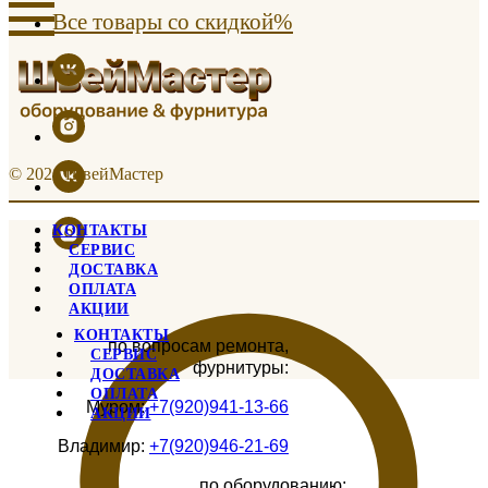
Все товары со скидкой%
© 2021 ШвейМастер
КОНТАКТЫ
СЕРВИС
ДОСТАВКА
ОПЛАТА
АКЦИИ
КОНТАКТЫ
по вопросам ремонта,
СЕРВИС
фурнитуры:
ДОСТАВКА
ОПЛАТА
Муром:
+7(920)941-13-66
АКЦИИ
Владимир:
+7(920)946-21-69
по оборудованию: