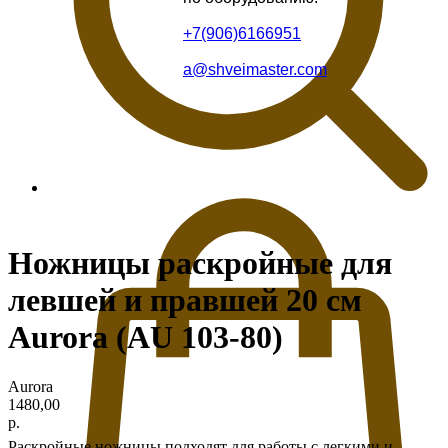
+7(906)6166951
a@shveimaster.com
Ножницы раскройные для
левшей и правшей 20 см
Aurora (AU 103-80)
Aurora
1480,00
р.
Раскройные ножницы подходят для работы с легкими и