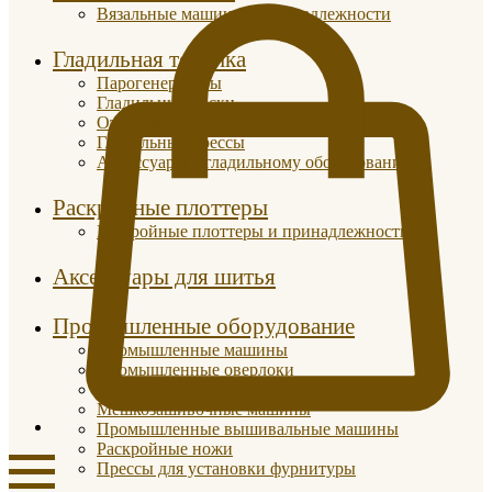
Вязальные машины и принадлежности
Гладильная техника
Парогенераторы
Гладильные доски
Отпариватели
Гладильные прессы
Аксессуары к гладильному оборудованию
Раскройные плоттеры
Раскройные плоттеры и принадлежности
Аксессуары для шитья
Промышленные оборудование
Промышленные машины
Промышленные оверлоки
Парогенераторы
Мешкозашивочные машины
Промышленные вышивальные машины
Раскройные ножи
Прессы для установки фурнитуры