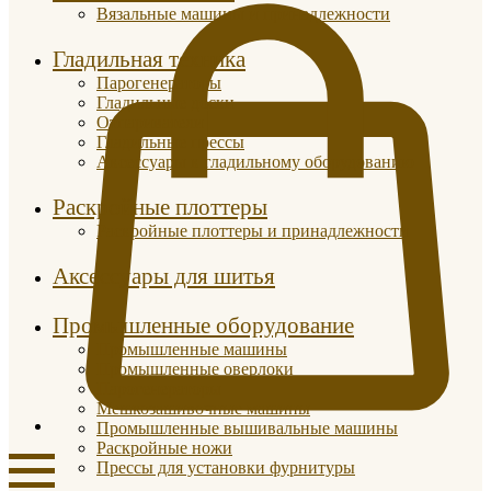
Вязальные машины и принадлежности
Гладильная техника
Парогенераторы
Гладильные доски
Отпариватели
Гладильные прессы
Аксессуары к гладильному оборудованию
Раскройные плоттеры
Раскройные плоттеры и принадлежности
Аксессуары для шитья
Промышленные оборудование
Промышленные машины
Промышленные оверлоки
Парогенераторы
Мешкозашивочные машины
Промышленные вышивальные машины
Раскройные ножи
Прессы для установки фурнитуры