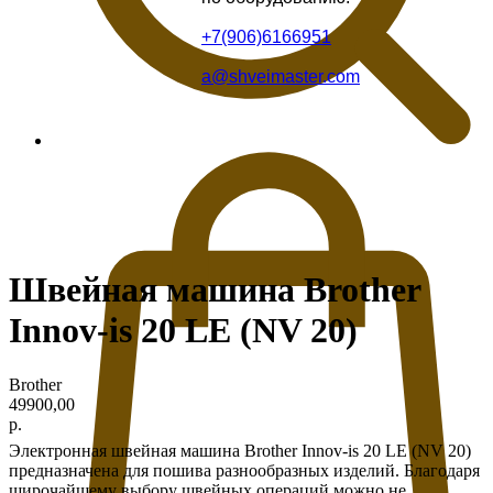
+7(906)6166951
a@shveimaster.com
Швейная машина Brother
Innov-is 20 LE (NV 20)
Brother
49900,00
р.
Электронная швейная машина Brother Innov-is 20 LE (NV 20)
предназначена для пошива разнообразных изделий. Благодаря
широчайшему выбору швейных операций можно не