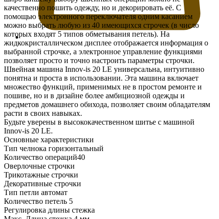
качественно пошить одежду, но и декорировать её. С
помощью электронного переключателя одним касанием
можно выбрать любую из 40 имеющихся строчек (в число
которых входят 5 типов обметывания петель). На
жидкокристаллическом дисплее отображается информация о
выбранной строчке, а электронное управление функциями
позволяет просто и точно настроить параметры строчки.
Швейная машина Innov-is 20 LE универсальна, интуитивно
понятна и проста в использовании. Эта машина включает
множество функций, применимых не в простом ремонте и
пошиве, но и в дизайне более амбициозной одежды и
предметов домашнего обихода, позволяет своим обладателям
расти в своих навыках.
Будьте уверены в высококачественном шитье с машиной
Innov-is 20 LE.
Основные характеристики
Тип челнока горизонтальный
Количество операций40
Оверлочные строчки
Трикотажные строчки
Декоративные строчки
Тип петли автомат
Количество петель 5
Регулировка длины стежка
Макс. Длина стежка 4 мм