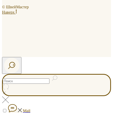
© ШвейМастер
Наверх
Mail