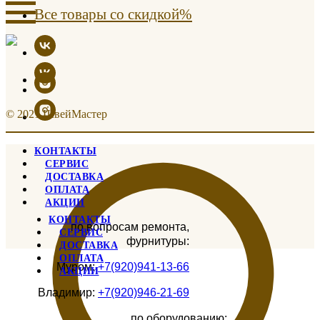
Все товары со скидкой%
© 2021 ШвейМастер
КОНТАКТЫ
СЕРВИС
ДОСТАВКА
ОПЛАТА
АКЦИИ
КОНТАКТЫ
по вопросам ремонта,
СЕРВИС
фурнитуры:
ДОСТАВКА
ОПЛАТА
Муром:
+7(920)941-13-66
АКЦИИ
Владимир:
+7(920)946-21-69
по оборудованию: