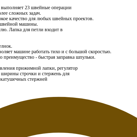
 выполняет 23 швейные операции
олее сложных задач.
сокое качество для любых швейных проектов.
 швейной машины.
тлю. Лапка для петли входит в
елнок.
зволяет машине работать тихо и с большой скоростью.
о преимущество - быстрая заправка шпульки.
авления прижимной лапки, регулятор
р ширины строчки и стержень для
и катушечных стержней