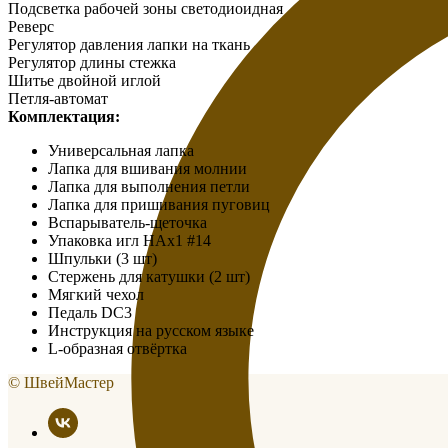
Подсветка рабочей зоны светодиоидная
Реверс
Регулятор давления лапки на ткань
Регулятор длины стежка
Шитье двойной иглой
Петля-автомат
Комплектация:
Универсальная лапка
Лапка для вшивания молнии
Лапка для выполнения петли
Лапка для пришивания пуговиц
Вспарыватель-щеточка
Упаковка игл HAx1 #14
Шпульки (3 шт)
Cтержень для катушки (2 шт)
Мягкий чехол
Педаль DC3
Инструкция на русском языке
L-образная отвёртка
© ШвейМастер