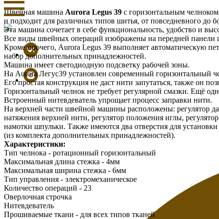
Швейная машина
Aurora Legus 39
с горизонтальным челноком
и подходит для различных типов шитья, от повседневного до б
Эта машина сочетает в себе функциональность, удобство и вы
Все виды швейных операций изображены на передней панели
Кроме прочего, Aurora Legus 39 выполняет автоматическую пе
набор дополнительных принадлежностей.
Машина имеет светодиодную подсветку рабочей зоны.
На Aurora Легус39 установлен современный горизонтальный ч
Его простая конструкция не даст нити запутаться, также он по
Горизонтальный челнок не требует регулярной смазки. Ещё одн
Встроенный нитевдеватель упрощает процесс заправки нити.
На верхней части швейной машины расположены: регулятор д
натяжения верхней нити, регулятор положения иглы, регулято
намотки шпульки. Также имеются два отверстия для установк
(из комплекта дополнительных принадлежностей).
Характеристики:
Тип челнока - ротационный горизонтальный
Максимальная длина стежка - 4мм
Максимальная ширина стежка - 6мм
Тип управления - электромеханическое
Количество операций - 23
Оверлочная строчка
Нитевдеватель
Прошиваемые ткани - для всех типов тканей