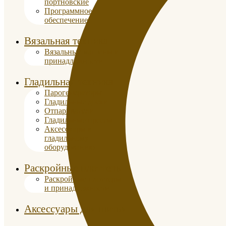
портновские
Программное
обеспечение
Вязальная техника
Вязальные машины и
принадлежности
Гладильная техника
Парогенераторы
Гладильные доски
Отпариватели
Гладильные прессы
Аксессуары к
гладильному
оборудованию
Раскройные плоттеры
Раскройные плоттеры
и принадлежности
Аксессуары для шитья