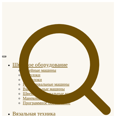
Швейное оборудование
Швейные машины
Оверлоки
Коверлоки
Распошивальные машины
Вышивальные машины
Швейно-вышивальные машины
Манекены портновские
Программное обеспечение
Вязальная техника