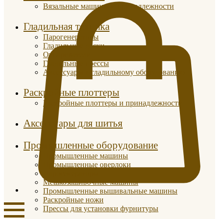
Вязальные машины и принадлежности
Гладильная техника
Парогенераторы
Гладильные доски
Отпариватели
Гладильные прессы
Аксессуары к гладильному оборудованию
Раскройные плоттеры
Раскройные плоттеры и принадлежности
Аксессуары для шитья
Промышленные оборудование
Промышленные машины
Промышленные оверлоки
Парогенераторы
Мешкозашивочные машины
Промышленные вышивальные машины
Раскройные ножи
Прессы для установки фурнитуры