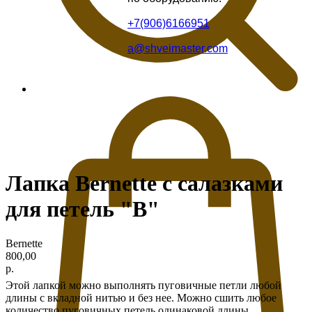
+7(906)6166951
a@shveimaster.com
Лапка Bernette с салазками
для петель "B"
Bernette
800,00
р.
Этой лапкой можно выполнять пуговичные петли любой
длины с вкладной нитью и без нее. Можно сшить любое
количество пуговичных петель одинаковой длины.