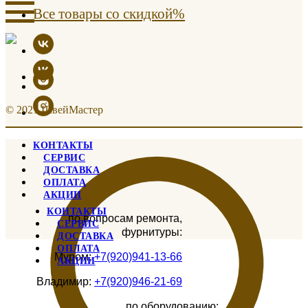
Все товары со скидкой%
© 2021 ШвейМастер
КОНТАКТЫ
СЕРВИС
ДОСТАВКА
ОПЛАТА
АКЦИИ
КОНТАКТЫ
по вопросам ремонта,
СЕРВИС
фурнитуры:
ДОСТАВКА
ОПЛАТА
Муром:
+7(920)941-13-66
АКЦИИ
Владимир:
+7(920)946-21-69
по оборудованию: