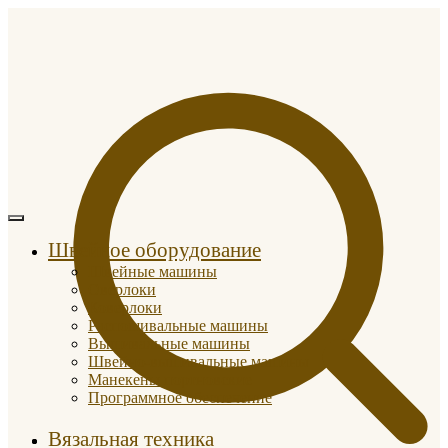
Швейное оборудование
Швейные машины
Оверлоки
Коверлоки
Распошивальные машины
Вышивальные машины
Швейно-вышивальные машины
Манекены портновские
Программное обеспечение
Вязальная техника