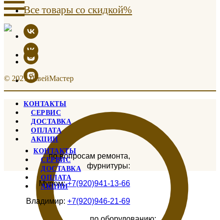
Все товары со скидкой%
© 2021 ШвейМастер
КОНТАКТЫ
СЕРВИС
ДОСТАВКА
ОПЛАТА
АКЦИИ
КОНТАКТЫ
по вопросам ремонта,
СЕРВИС
фурнитуры:
ДОСТАВКА
ОПЛАТА
Муром:
+7(920)941-13-66
АКЦИИ
Владимир:
+7(920)946-21-69
по оборудованию: