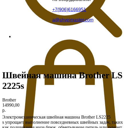
+7(906)6166951
a@shveimaster.com
Швейная машина Brother LS
2225s
Brother
14990,00
р.
Электромеханическая швейная машина Brother LS2225
s упрощает выполнение повседневных швейных задач, таких
как подшивание низа брюк, обметывание петель или ремонт