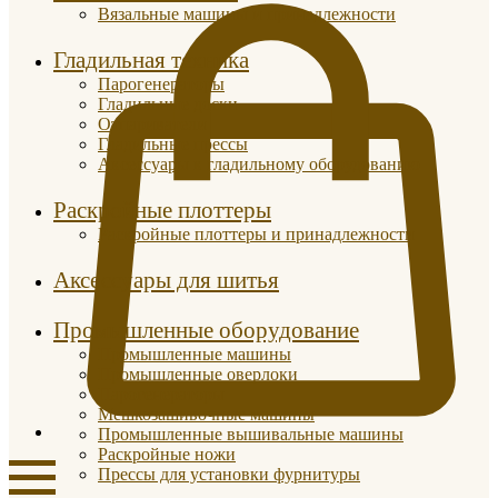
Вязальные машины и принадлежности
Гладильная техника
Парогенераторы
Гладильные доски
Отпариватели
Гладильные прессы
Аксессуары к гладильному оборудованию
Раскройные плоттеры
Раскройные плоттеры и принадлежности
Аксессуары для шитья
Промышленные оборудование
Промышленные машины
Промышленные оверлоки
Парогенераторы
Мешкозашивочные машины
Промышленные вышивальные машины
Раскройные ножи
Прессы для установки фурнитуры