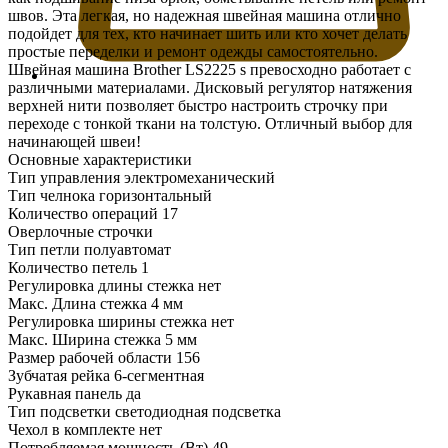
швов. Эта легкая, но надежная швейная машина отлично
подойдет для тех, кто начинает шить или кто хочет делать
простые переделки и ремонт одежды самостоятельно.
Швейная машина Brother LS2225 s превосходно работает с
различными материалами. Дисковый регулятор натяжения
верхней нити позволяет быстро настроить строчку при
переходе с тонкой ткани на толстую. Отличный выбор для
начинающей швеи!
Основные характеристики
Тип управления электромеханический
Тип челнока горизонтальный
Количество операций 17
Оверлочные строчки
Тип петли полуавтомат
Количество петель 1
Регулировка длины стежка нет
Макс. Длина стежка 4 мм
Регулировка ширины стежка нет
Макс. Ширина стежка 5 мм
Размер рабочей области 156
Зубчатая рейка 6-сегментная
Рукавная панель да
Тип подсветки светодиодная подсветка
Чехол в комплекте нет
Потребляемая мощность (Вт) 49