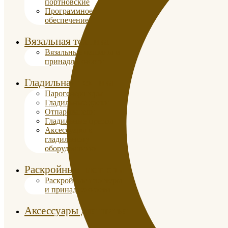
портновские
Программное
обеспечение
Вязальная техника
Вязальные машины и
принадлежности
Гладильная техника
Парогенераторы
Гладильные доски
Отпариватели
Гладильные прессы
Аксессуары к
гладильному
оборудованию
Раскройные плоттеры
Раскройные плоттеры
и принадлежности
Аксессуары для шитья