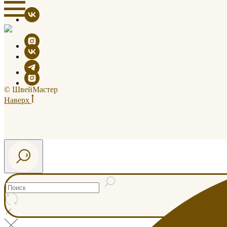
© ШвейМастер
Наверх