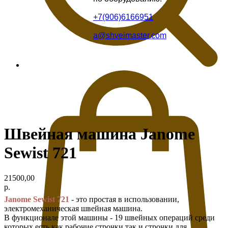
+7(906)6166951
a@shveimaster.com
Швейная машина Janome
Sewist 721
21500,00
р.
Janome Sewist 721
- это простая в использовании,
электромеханическая швейная машина.
В функционале этой машины - 19 швейных операций среди
которых есть как рабочие строчки так и строчки для