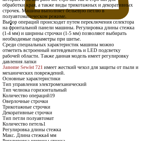
обработки края, а также виды трикотажных и декоративных
строчек. Машина выполняет бельевую петлю в
полуавтоматическом режиме.
Выбор операций происходит путем переключения селектора
на фронтальной панели машины. Регулировка длины стежка
(1-4 мм) и ширины строчки (1-5 мм) позволяют выбирать
необходимые параметры при шитье.
Среди специальных характеристик машины можно
отметить встроенный нитевдеватель и LED подсветку
рабочей области. Также данная модель имеет регулировку
давления лапки
Janome Sewist 721
имеет жесткий чехол для защиты от пыли и
механических повреждений.
Основные характеристики
Тип управления электромеханический
Тип челнока горизонтальный
Количество операций19
Оверлочные строчки
Трикотажные строчки
Декоративные строчки
Тип петли полуавтомат
Количество петель1
Регулировка длины стежка
Макс. Длина стежка4 мм
Регулировка ширины стежка