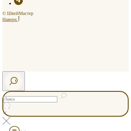
© ШвейМастер
Наверх