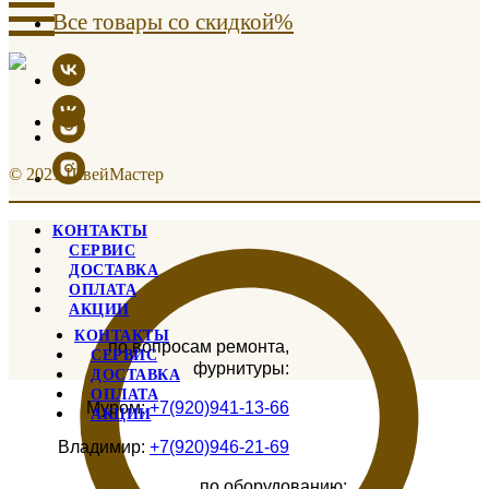
Все товары со скидкой%
© 2021 ШвейМастер
КОНТАКТЫ
СЕРВИС
ДОСТАВКА
ОПЛАТА
АКЦИИ
КОНТАКТЫ
по вопросам ремонта,
СЕРВИС
фурнитуры:
ДОСТАВКА
ОПЛАТА
Муром:
+7(920)941-13-66
АКЦИИ
Владимир:
+7(920)946-21-69
по оборудованию: