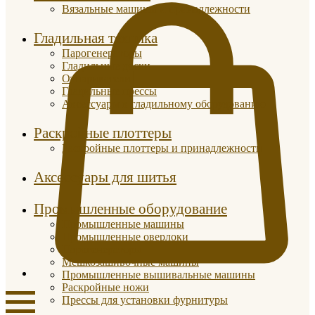
Вязальные машины и принадлежности
Гладильная техника
Парогенераторы
Гладильные доски
Отпариватели
Гладильные прессы
Аксессуары к гладильному оборудованию
Раскройные плоттеры
Раскройные плоттеры и принадлежности
Аксессуары для шитья
Промышленные оборудование
Промышленные машины
Промышленные оверлоки
Парогенераторы
Мешкозашивочные машины
Промышленные вышивальные машины
Раскройные ножи
Прессы для установки фурнитуры