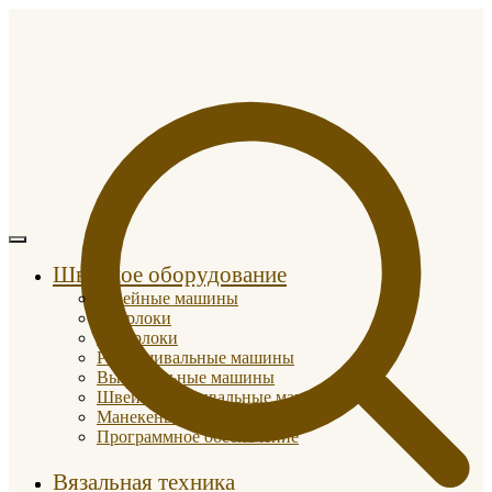
Швейное оборудование
Швейные машины
Оверлоки
Коверлоки
Распошивальные машины
Вышивальные машины
Швейно-вышивальные машины
Манекены портновские
Программное обеспечение
Вязальная техника