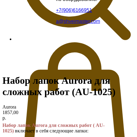
+7(906)6166951
a@shveimaster.com
Набор лапок Aurora для
сложных работ (AU-1025)
Aurora
1857,00
р.
Набор лапок Aurora для сложных работ ( AU-
1025)
включает в себя следующие лапки: