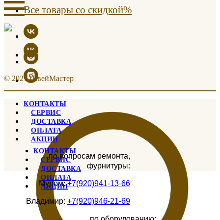
Все товары со скидкой%
© 2021 ШвейМастер
КОНТАКТЫ
СЕРВИС
ДОСТАВКА
ОПЛАТА
АКЦИИ
КОНТАКТЫ
по вопросам ремонта,
СЕРВИС
фурнитуры:
ДОСТАВКА
ОПЛАТА
Муром:
+7(920)941-13-66
АКЦИИ
Владимир:
+7(920)946-21-69
по оборудованию: