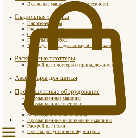
Вязальные машины и принадлежности
Гладильная техника
Парогенераторы
Гладильные доски
Отпариватели
Гладильные прессы
Аксессуары к гладильному оборудованию
Раскройные плоттеры
Раскройные плоттеры и принадлежности
Аксессуары для шитья
Промышленные оборудование
Промышленные машины
Промышленные оверлоки
Парогенераторы
Мешкозашивочные машины
Промышленные вышивальные машины
Раскройные ножи
Прессы для установки фурнитуры