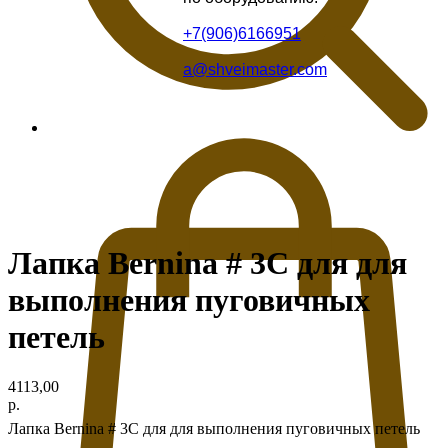
+7(906)6166951
a@shveimaster.com
Лапка Bernina # 3C для для
выполнения пуговичных
петель
4113,00
р.
Лапка Bernina # 3C для для выполнения пуговичных петель