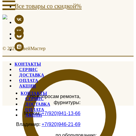
Все товары со скидкой%
© 2021 ШвейМастер
КОНТАКТЫ
СЕРВИС
ДОСТАВКА
ОПЛАТА
АКЦИИ
КОНТАКТЫ
по вопросам ремонта,
СЕРВИС
фурнитуры:
ДОСТАВКА
ОПЛАТА
Муром:
+7(920)941-13-66
АКЦИИ
Владимир:
+7(920)946-21-69
по оборудованию: