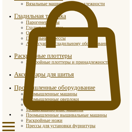
Вязальные машины и принадлежности
Гладильная техника
Парогенераторы
Гладильные доски
Отпариватели
Гладильные прессы
Аксессуары к гладильному оборудованию
Раскройные плоттеры
Раскройные плоттеры и принадлежности
Аксессуары для шитья
Промышленные оборудование
Промышленные машины
Промышленные оверлоки
Парогенераторы
Мешкозашивочные машины
Промышленные вышивальные машины
Раскройные ножи
Прессы для установки фурнитуры