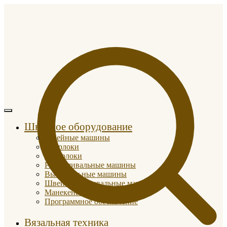
Швейное оборудование
Швейные машины
Оверлоки
Коверлоки
Распошивальные машины
Вышивальные машины
Швейно-вышивальные машины
Манекены портновские
Программное обеспечение
Вязальная техника