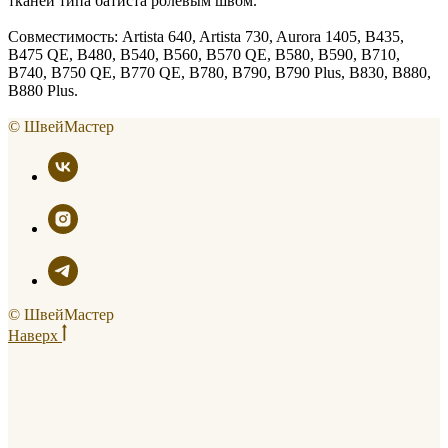
тканей типа батиста ролевым швом.
Совместимость: Artista 640, Artista 730, Aurora 1405, B435,
B475 QE, B480, B540, B560, B570 QE, B580, B590, B710,
B740, B750 QE, B770 QE, B780, B790, B790 Plus, B830, B880,
B880 Plus.
© ШвейМастер
© ШвейМастер
Наверх