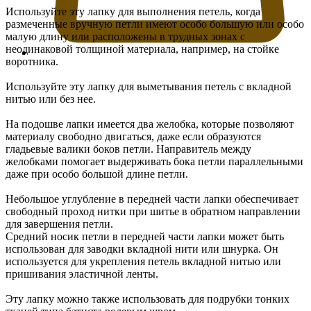
Используйте эту лапку для выполнения петель, когда
размеченные вручную петли имеют особо большую или особо
малую длину или расположены в трудных зонах с
неодинаковой толщиной материала, например, на стойке
воротника.
Используйте эту лапку для выметывания петель с вкладной
нитью или без нее.
На подошве лапки имеется два желобка, которые позволяют
материалу свободно двигаться, даже если образуются
гладьевые валики боков петли. Направитель между
желобками помогает выдерживать бока петли параллельными
даже при особо большой длине петли.
Небольшое углубление в передней части лапки обеспечивает
свободный проход нитки при шитье в обратном направлении
для завершения петли.
Средний носик петли в передней части лапки может быть
использован для заводки вкладной нити или шнурка. Он
используется для укрепления петель вкладной нитью или
пришивания эластичной ленты.
Эту лапку можно также использовать для подрубки тонких