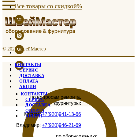
Все товары со скидкой%
© 2021 ШвейМастер
КОНТАКТЫ
СЕРВИС
ДОСТАВКА
ОПЛАТА
АКЦИИ
КОНТАКТЫ
по вопросам ремонта,
СЕРВИС
фурнитуры:
ДОСТАВКА
ОПЛАТА
Муром:
+7(920)941-13-66
АКЦИИ
Владимир:
+7(920)946-21-69
по оборудованию: