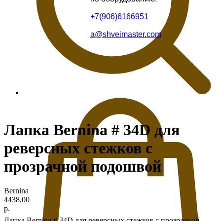
+7(906)6166951
a@shveimaster.com
Лапка Bernina # 34D для
реверсных стежков с
прозрачной подошвой
Bernina
4438,00
р.
Лапка Bernina # 34D для реверсных стежков с прозрачной