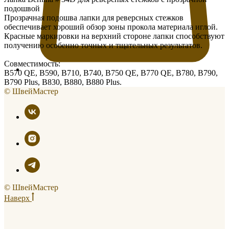
подошвой
Прозрачная подошва лапки для реверсных стежков
обеспечивает хороший обзор зоны прокола материала иглой.
Красные маркировки на верхний стороне лапки способствуют
получению особенно точных и тщательных результатов.
Совместимость:
B570 QE, B590, B710, B740, B750 QE, B770 QE, B780, B790,
B790 Plus, B830, B880, B880 Plus.
© ШвейМастер
© ШвейМастер
Наверх