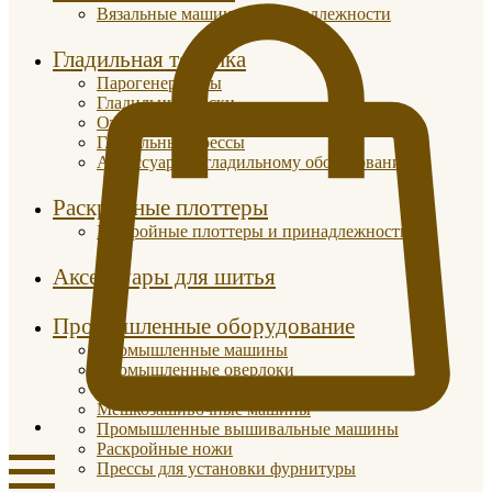
Вязальные машины и принадлежности
Гладильная техника
Парогенераторы
Гладильные доски
Отпариватели
Гладильные прессы
Аксессуары к гладильному оборудованию
Раскройные плоттеры
Раскройные плоттеры и принадлежности
Аксессуары для шитья
Промышленные оборудование
Промышленные машины
Промышленные оверлоки
Парогенераторы
Мешкозашивочные машины
Промышленные вышивальные машины
Раскройные ножи
Прессы для установки фурнитуры