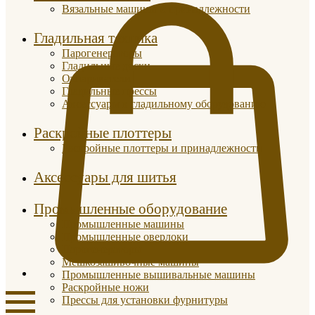
Вязальные машины и принадлежности
Гладильная техника
Парогенераторы
Гладильные доски
Отпариватели
Гладильные прессы
Аксессуары к гладильному оборудованию
Раскройные плоттеры
Раскройные плоттеры и принадлежности
Аксессуары для шитья
Промышленные оборудование
Промышленные машины
Промышленные оверлоки
Парогенераторы
Мешкозашивочные машины
Промышленные вышивальные машины
Раскройные ножи
Прессы для установки фурнитуры