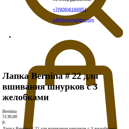
+7(906)6166951
a@shveimaster.com
Лапка Bernina # 22 для
вшивания шнурков с 3
желобками
Bernina
5130,00
р.
Лапка Bernina # 22 для вшивания шнурков с 3 желобками