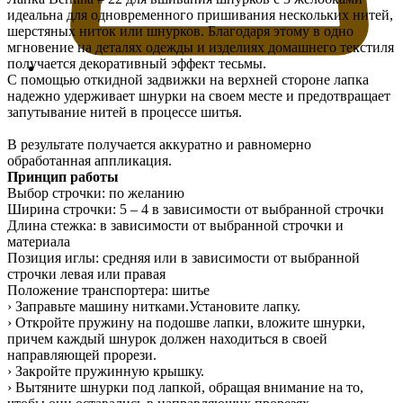
идеальна для одновременного пришивания нескольких нитей,
шерстяных ниток или шнурков. Благодаря этому в одно
мгновение на деталях одежды и изделиях домашнего текстиля
получается декоративный эффект тесьмы.
С помощью откидной задвижки на верхней стороне лапка
надежно удерживает шнурки на своем месте и предотвращает
запутывание нитей в процессе шитья.
В результате получается аккуратно и равномерно
обработанная аппликация.
Принцип работы
Выбор строчки: по желанию
Ширина строчки: 5 – 4 в зависимости от выбранной строчки
Длина стежка: в зависимости от выбранной строчки и
материала
Позиция иглы: средняя или в зависимости от выбранной
строчки левая или правая
Положение транспортера: шитье
› Заправьте машину нитками.Установите лапку.
› Откройте пружину на подошве лапки, вложите шнурки,
причем каждый шнурок должен находиться в своей
направляющей прорези.
› Закройте пружинную крышку.
› Вытяните шнурки под лапкой, обращая внимание на то,