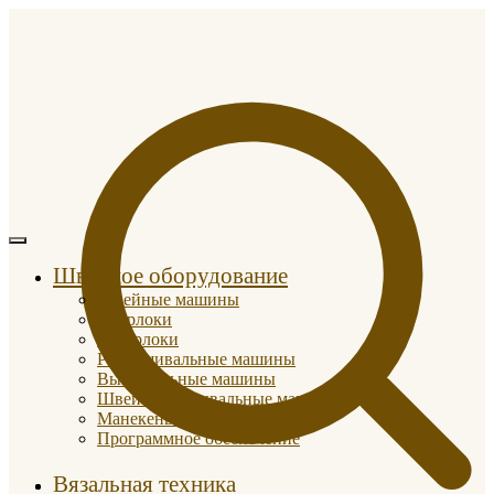
Швейное оборудование
Швейные машины
Оверлоки
Коверлоки
Распошивальные машины
Вышивальные машины
Швейно-вышивальные машины
Манекены портновские
Программное обеспечение
Вязальная техника