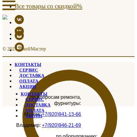
Все товары со скидкой%
© 2021 ШвейМастер
КОНТАКТЫ
СЕРВИС
ДОСТАВКА
ОПЛАТА
АКЦИИ
КОНТАКТЫ
по вопросам ремонта,
СЕРВИС
фурнитуры:
ДОСТАВКА
ОПЛАТА
Муром:
+7(920)941-13-66
АКЦИИ
Владимир:
+7(920)946-21-69
по оборудованию: