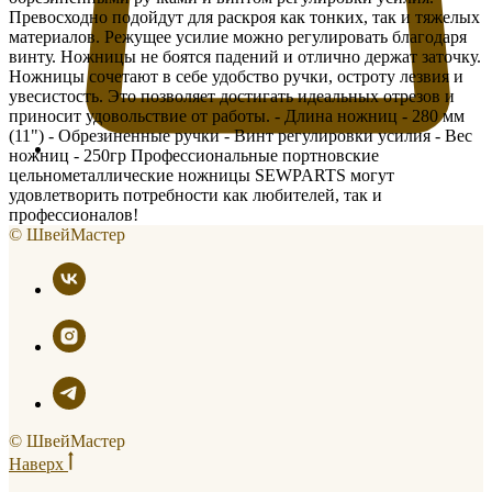
Превосходно подойдут для раскроя как тонких, так и тяжелых
материалов. Режущее усилие можно регулировать благодаря
винту. Ножницы не боятся падений и отлично держат заточку.
Ножницы сочетают в себе удобство ручки, остроту лезвия и
увесистость. Это позволяет достигать идеальных отрезов и
приносит удовольствие от работы. - Длина ножниц - 280 мм
(11") - Обрезиненные ручки - Винт регулировки усилия - Вес
ножниц - 250гр Профессиональные портновские
цельнометаллические ножницы SEWPARTS могут
удовлетворить потребности как любителей, так и
профессионалов!
© ШвейМастер
© ШвейМастер
Наверх