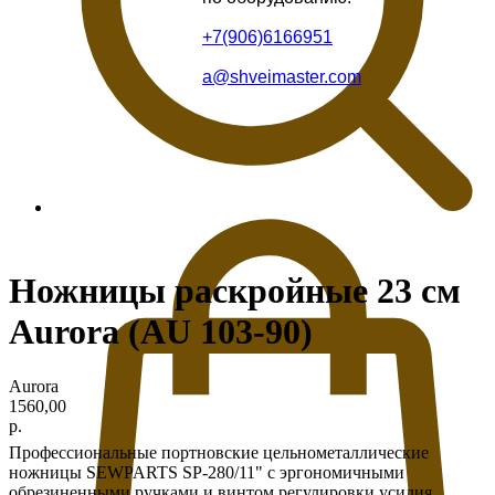
+7(906)6166951
a@shveimaster.com
Ножницы раскройные 23 см
Aurora (AU 103-90)
Aurora
1560,00
р.
Профессиональные портновские цельнометаллические
ножницы SEWPARTS SP-280/11" с эргономичными
обрезиненными ручками и винтом регулировки усилия.