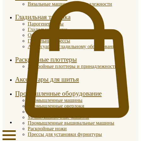
Вязальные машины и принадлежности
Гладильная техника
Парогенераторы
Гладильные доски
Отпариватели
Гладильные прессы
Аксессуары к гладильному оборудованию
Раскройные плоттеры
Раскройные плоттеры и принадлежности
Аксессуары для шитья
Промышленные оборудование
Промышленные машины
Промышленные оверлоки
Парогенераторы
Мешкозашивочные машины
Промышленные вышивальные машины
Раскройные ножи
Прессы для установки фурнитуры