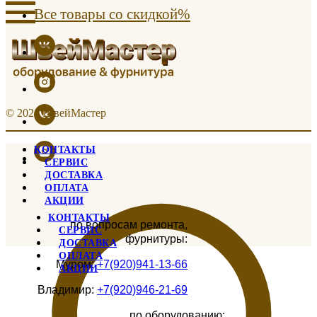
Все товары со скидкой%
© 2021 ШвейМастер
КОНТАКТЫ
СЕРВИС
ДОСТАВКА
ОПЛАТА
АКЦИИ
КОНТАКТЫ
по вопросам ремонта,
СЕРВИС
фурнитуры:
ДОСТАВКА
ОПЛАТА
Муром:
+7(920)941-13-66
АКЦИИ
Владимир:
+7(920)946-21-69
по оборудованию: