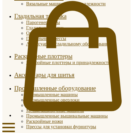
Вязальные машины и принадлежности
Гладильная техника
Парогенераторы
Гладильные доски
Отпариватели
Гладильные прессы
Аксессуары к гладильному оборудованию
Раскройные плоттеры
Раскройные плоттеры и принадлежности
Аксессуары для шитья
Промышленные оборудование
Промышленные машины
Промышленные оверлоки
Парогенераторы
Мешкозашивочные машины
Промышленные вышивальные машины
Раскройные ножи
Прессы для установки фурнитуры