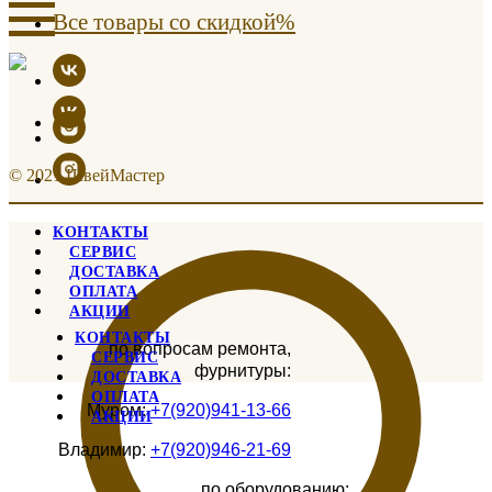
Все товары со скидкой%
© 2021 ШвейМастер
КОНТАКТЫ
СЕРВИС
ДОСТАВКА
ОПЛАТА
АКЦИИ
КОНТАКТЫ
по вопросам ремонта,
СЕРВИС
фурнитуры:
ДОСТАВКА
ОПЛАТА
Муром:
+7(920)941-13-66
АКЦИИ
Владимир:
+7(920)946-21-69
по оборудованию: