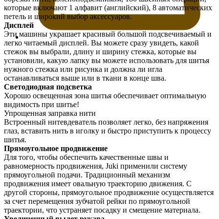
которые включают 1 алфавит (английский), 8 автоматических
петель и широкий выбор аксессуаров.
Дисплей
Эти машины украшает красивый большой подсвечиваемый и
легко читаемый дисплей. Вы можете сразу увидеть, какой
стежок вы выбрали, длину и ширину стежка, которые вы
установили, какую лапку вы можете использовать для шитья
нужного стежка или рисунка и должна ли игла
останавливаться выше или в ткани в конце шва.
Светодиодная подсветка
Хорошо освещенная зона шитья обеспечивает оптимальную
видимость при шитье!
Упрощенная заправка нити
Встроенный нитевдеватель позволяет легко, без напряжения
глаз, вставить нить в иголку и быстро приступить к процессу
шитья.
Прямоугольное продвижение
Для того, чтобы обеспечить качественные швы и
равномерность продвижения, Juki применили систему
прямоугольной подачи. Традиционный механизм
продвижения имеет овальную траекторию движения. С
другой стороны, прямоугольное продвижение осуществляется
за счет перемещения зубчатой рейки по прямоугольной
траектории, что устраняет посадку и смещение материала.
Увеличенный вылет рукава