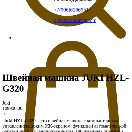
+7(906)6166951
a@shveimaster.com
Швейная машина JUKI HZL-
G320
Juki
109900,00
р.
.Juki HZL-G320
– это швейная машина с компьютерным
управлением, ярким ЖК-экраном, функцией автоматической
обрезки нити, коленоподъемником, 180 швейных операций,