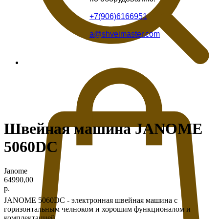
+7(906)6166951
a@shveimaster.com
Швейная машина JANOME
5060DC
Janome
64990,00
р.
JANOME 5060DC - электронная швейная машина с
горизонтальным челноком и хорошим функционалом и
комплектацией.