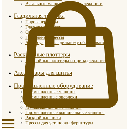
Вязальные машины и принадлежности
Гладильная техника
Парогенераторы
Гладильные доски
Отпариватели
Гладильные прессы
Аксессуары к гладильному оборудованию
Раскройные плоттеры
Раскройные плоттеры и принадлежности
Аксессуары для шитья
Промышленные оборудование
Промышленные машины
Промышленные оверлоки
Парогенераторы
Мешкозашивочные машины
Промышленные вышивальные машины
Раскройные ножи
Прессы для установки фурнитуры