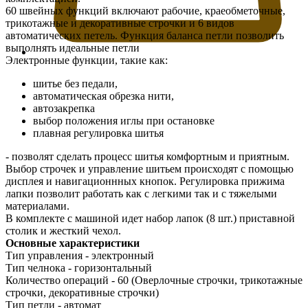
60 швейных функций включают рабочие, краеобметочные,
трикотажные и декоративные строчки и 6 видов
автоматических петель. Функция баланса петли позволить
выполнять идеальные петли
Электронные функции, такие как:
шитье без педали,
автоматическая обрезка нити,
автозакрепка
выбор положения иглы при остановке
плавная регулировка шитья
- позволят сделать процесс шитья комфортным и приятным.
Выбор строчек и управление шитьем происходят с помощью
дисплея и навигационнных кнопок. Регулировка прижима
лапки позволит работать как с легкими так и с тяжелыми
материалами.
В комплекте с машиной идет набор лапок (8 шт.) приставной
столик и жесткий чехол.
Основные характеристики
Тип управления - электронный
Тип челнока - горизонтальный
Количество операций - 60 (Оверлочные строчки, трикотажные
строчки, декоративные строчки)
Тип петли - автомат