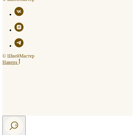
© ШвейМастер
Наверх