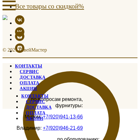
Все товары со скидкой%
© 2021 ШвейМастер
КОНТАКТЫ
СЕРВИС
ДОСТАВКА
ОПЛАТА
АКЦИИ
КОНТАКТЫ
по вопросам ремонта,
СЕРВИС
фурнитуры:
ДОСТАВКА
ОПЛАТА
Муром:
+7(920)941-13-66
АКЦИИ
Владимир:
+7(920)946-21-69
по оборудованию: