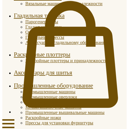
Вязальные машины и принадлежности
Гладильная техника
Парогенераторы
Гладильные доски
Отпариватели
Гладильные прессы
Аксессуары к гладильному оборудованию
Раскройные плоттеры
Раскройные плоттеры и принадлежности
Аксессуары для шитья
Промышленные оборудование
Промышленные машины
Промышленные оверлоки
Парогенераторы
Мешкозашивочные машины
Промышленные вышивальные машины
Раскройные ножи
Прессы для установки фурнитуры