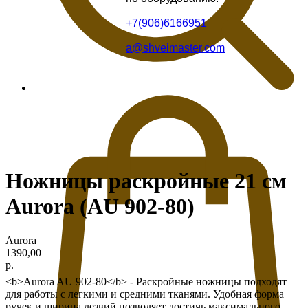
+7(906)6166951
a@shveimaster.com
Ножницы раскройные 21 см
Aurora (AU 902-80)
Aurora
1390,00
р.
<b>Aurora AU 902-80</b> - Раскройные ножницы подходят
для работы с легкими и средними тканями. Удобная форма
ручек и ширина лезвий позволяет достичь максимального