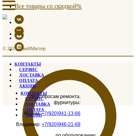
Все товары со скидкой%
© 2021 ШвейМастер
КОНТАКТЫ
СЕРВИС
ДОСТАВКА
ОПЛАТА
АКЦИИ
КОНТАКТЫ
по вопросам ремонта,
СЕРВИС
фурнитуры:
ДОСТАВКА
ОПЛАТА
Муром:
+7(920)941-13-66
АКЦИИ
Владимир:
+7(920)946-21-69
по оборудованию: