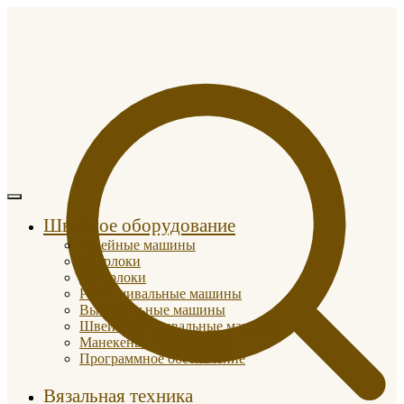
Швейное оборудование
Швейные машины
Оверлоки
Коверлоки
Распошивальные машины
Вышивальные машины
Швейно-вышивальные машины
Манекены портновские
Программное обеспечение
Вязальная техника