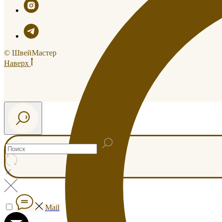
© ШвейМастер
Наверх
Mail