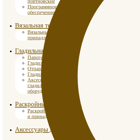
портновские
Программное
обеспечение
Вязальная техника
Вязальные машины и
принадлежности
Гладильная техника
Парогенераторы
Гладильные доски
Отпариватели
Гладильные прессы
Аксессуары к
гладильному
оборудованию
Раскройные плоттеры
Раскройные плоттеры
и принадлежности
Аксессуары для шитья