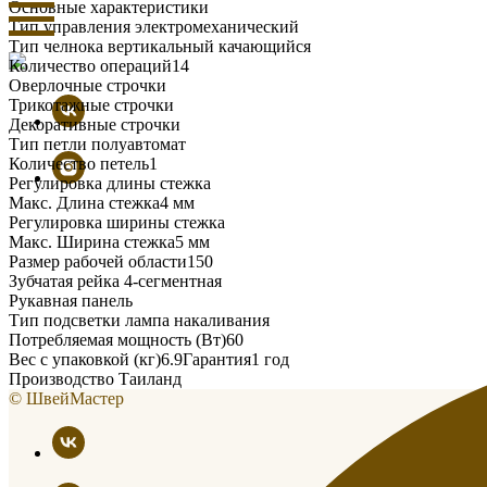
Основные характеристики
Тип управления электромеханический
Тип челнока вертикальный качающийся
Количество операций14
Оверлочные строчки
Трикотажные строчки
Декоративные строчки
Тип петли полуавтомат
Количество петель1
Регулировка длины стежка
Макс. Длина стежка4 мм
Регулировка ширины стежка
Макс. Ширина стежка5 мм
Размер рабочей области150
Зубчатая рейка 4-сегментная
Рукавная панель
Тип подсветки лампа накаливания
Потребляемая мощность (Вт)60
Вес с упаковкой (кг)6.9Гарантия1 год
Производство Таиланд
© ШвейМастер