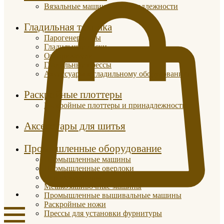
Вязальные машины и принадлежности
Гладильная техника
Парогенераторы
Гладильные доски
Отпариватели
Гладильные прессы
Аксессуары к гладильному оборудованию
Раскройные плоттеры
Раскройные плоттеры и принадлежности
Аксессуары для шитья
Промышленные оборудование
Промышленные машины
Промышленные оверлоки
Парогенераторы
Мешкозашивочные машины
Промышленные вышивальные машины
Раскройные ножи
Прессы для установки фурнитуры