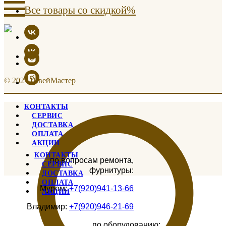
Все товары со скидкой%
© 2021 ШвейМастер
КОНТАКТЫ
СЕРВИС
ДОСТАВКА
ОПЛАТА
АКЦИИ
КОНТАКТЫ
по вопросам ремонта,
СЕРВИС
фурнитуры:
ДОСТАВКА
ОПЛАТА
Муром:
+7(920)941-13-66
АКЦИИ
Владимир:
+7(920)946-21-69
по оборудованию: