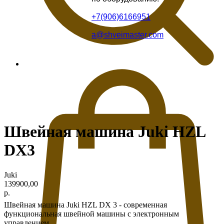
+7(906)6166951
a@shveimaster.com
Швейная машина Juki HZL
DX3
Juki
139900,00
р.
Швейная машина Juki HZL DX 3 - современная
функциональная швейной машины с электронным
управлением.