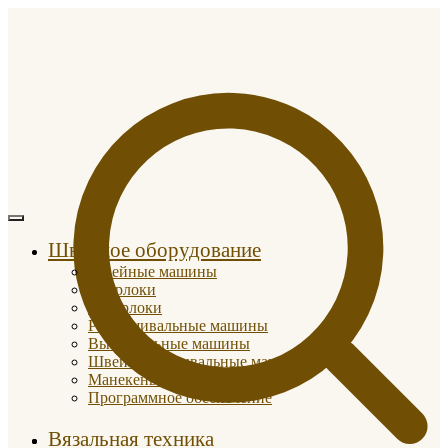
Швейное оборудование
Швейные машины
Оверлоки
Коверлоки
Распошивальные машины
Вышивальные машины
Швейно-вышивальные машины
Манекены портновские
Программное обеспечение
Вязальная техника