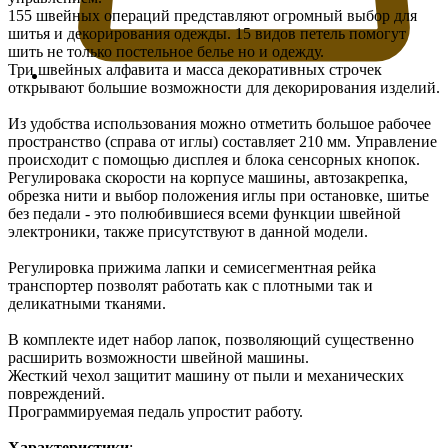
155 швейных операций представляют огромный выбор для
шитья и декорирования одежды. 15 видов петель помогут
шить не только постельное белье но и одежду.
Три швейных алфавита и масса декоративных строчек
открывают большие возможности для декорирования изделий.
Из удобства использования можно отметить большое рабочее
пространство (справа от иглы) составляет 210 мм. Управление
происходит с помощью дисплея и блока сенсорных кнопок.
Регулировака скорости на корпусе машины, автозакрепка,
обрезка нити и выбор положения иглы при остановке, шитье
без педали - это полюбившиеся всеми функции швейной
электроники, также присутствуют в данной модели.
Регулировка прижима лапки и семисегментная рейка
транспортер позволят работать как с плотными так и
деликатными тканями.
В комплекте идет набор лапок, позволяющий существенно
расширить возможности швейной машины.
Жесткий чехол защитит машину от пыли и механических
повреждений.
Программируемая педаль упростит работу.
Характеристики
: