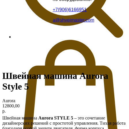
+7(906)6166951
a@shveimaster.com
Швейная машина Aurora
Style 5
Aurora
12800,00
р.
Швейная машина
Aurora STYLE 5
– это сочетание
дизайнерских решений с простотой управления. Тихая работа
благодаря особой защите двигателя, форма корпуса