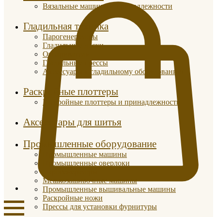
Вязальные машины и принадлежности
Гладильная техника
Парогенераторы
Гладильные доски
Отпариватели
Гладильные прессы
Аксессуары к гладильному оборудованию
Раскройные плоттеры
Раскройные плоттеры и принадлежности
Аксессуары для шитья
Промышленные оборудование
Промышленные машины
Промышленные оверлоки
Парогенераторы
Мешкозашивочные машины
Промышленные вышивальные машины
Раскройные ножи
Прессы для установки фурнитуры