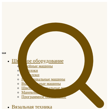
Швейное оборудование
Швейные машины
Оверлоки
Коверлоки
Распошивальные машины
Вышивальные машины
Швейно-вышивальные машины
Манекены портновские
Программное обеспечение
Вязальная техника