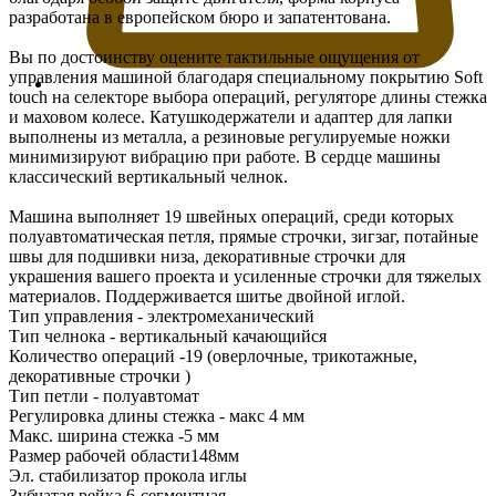
разработана в европейском бюро и запатентована.
Вы по достоинству оцените тактильные ощущения от
управления машиной благодаря специальному покрытию Soft
touch на селекторе выбора операций, регуляторе длины стежка
и маховом колесе. Катушкодержатели и адаптер для лапки
выполнены из металла, а резиновые регулируемые ножки
минимизируют вибрацию при работе. В сердце машины
классический вертикальный челнок.
Машина выполняет 19 швейных операций, среди которых
полуавтоматическая петля, прямые строчки, зигзаг, потайные
швы для подшивки низа, декоративные строчки для
украшения вашего проекта и усиленные строчки для тяжелых
материалов. Поддерживается шитье двойной иглой.
Тип управления - электромеханический
Тип челнока - вертикальный качающийся
Количество операций -19 (оверлочные, трикотажные,
декоративные строчки )
Тип петли - полуавтомат
Регулировка длины стежка - макс 4 мм
Макс. ширина стежка -5 мм
Размер рабочей области148мм
Эл. стабилизатор прокола иглы
Зубчатая рейка 6-сегментная