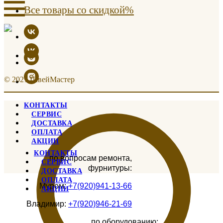
Все товары со скидкой%
© 2021 ШвейМастер
КОНТАКТЫ
СЕРВИС
ДОСТАВКА
ОПЛАТА
АКЦИИ
КОНТАКТЫ
по вопросам ремонта,
СЕРВИС
фурнитуры:
ДОСТАВКА
ОПЛАТА
Муром:
+7(920)941-13-66
АКЦИИ
Владимир:
+7(920)946-21-69
по оборудованию: