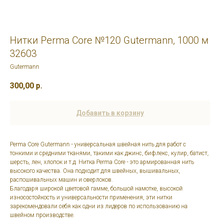
Нитки Perma Core №120 Gutermann, 1000 м
32603
Gutermann
300,00
р.
Добавить в корзину
Perma Core Gutermann - универсальная швейная нить для работ с
тонкими и средними тканями, такими как джинс, бифлекс, кулир, батист,
шерсть, лен, хлопок и т.д. Нитка Perma Core - это армированная нить
высокого качества. Она подходит для швейных, вышивальных,
распошивальных машин и оверлоков.
Благодаря широкой цветовой гамме, большой намотке, высокой
износостойкость и универсальности применения, эти нитки
зарекомендовали себя как одни из лидеров по использованию на
швейном производстве.