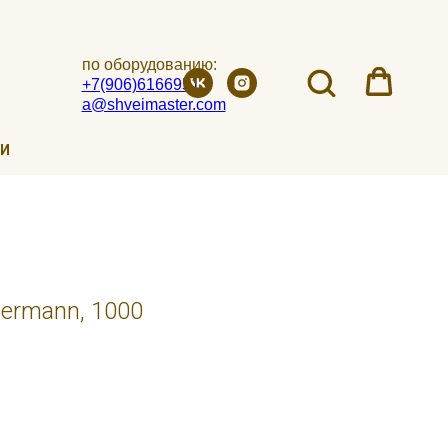
по оборудованию:
+7(906)6166951
a@shveimaster.com
ИИ
ermann, 1000