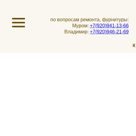
по вопросам ремонта, фурнитуры:
Муром:
+7(920)941-13-66
Владимир:
+7(920)946-21-69
К