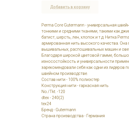
Добавить в корзину
Perma Core Gutermann - универсальная швейн
тонкими и средними тканями, такими как джин
батист, шерсть, лен, хлопок и т.д. Нитка Perma
армированная нить высокого качества. Она 
вышивальных, распошивальных машин и ове
Благодаря широкой цветовой гамме, большо
износостойкость и универсальности примене
зарекомендовали себя как одни из лидеров 
швейном производстве.
Состав нити - 100% полиэстер
Конструкция нити - rаркасная нить
No./Tkt. -120
dtex - 240(2)
tex24
Бренд - Gutermann
Страна производства - Германия