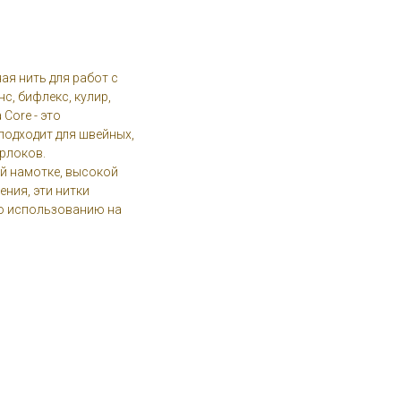
ая нить для работ с
с, бифлекс, кулир,
 Core - это
подходит для швейных,
рлоков.
й намотке, высокой
ния, эти нитки
по использованию на