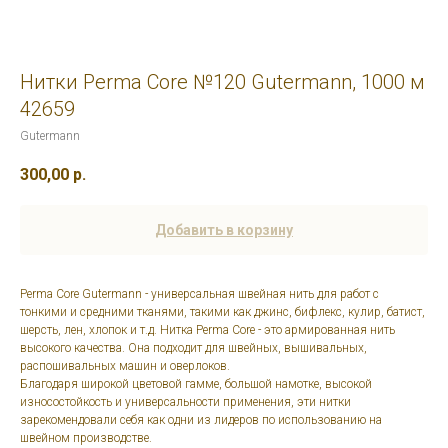
Нитки Perma Core №120 Gutermann, 1000 м
42659
Gutermann
300,00
р.
Добавить в корзину
Perma Core Gutermann - универсальная швейная нить для работ с
тонкими и средними тканями, такими как джинс, бифлекс, кулир, батист,
шерсть, лен, хлопок и т.д. Нитка Perma Core - это армированная нить
высокого качества. Она подходит для швейных, вышивальных,
распошивальных машин и оверлоков.
Благодаря широкой цветовой гамме, большой намотке, высокой
износостойкость и универсальности применения, эти нитки
зарекомендовали себя как одни из лидеров по использованию на
швейном производстве.