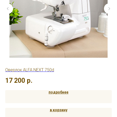
Оверлок ALFA NEXT 750d
Ов
17 200
р.
3
подробнее
в корзину