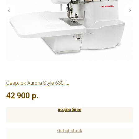
Оверлок Aurora Style 630FL
Ов
42 900
р.
1
подробнее
Out of stock