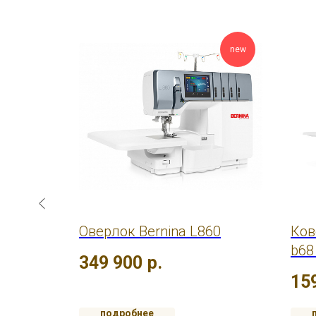
new
AIRLOCK
Оверлок Bernina L860
Ков
b68
349 900
р.
15
подробнее