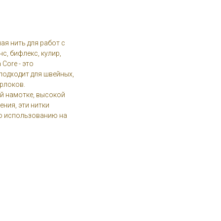
ая нить для работ с
с, бифлекс, кулир,
 Core - это
подходит для швейных,
рлоков.
й намотке, высокой
ния, эти нитки
по использованию на