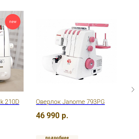
new
ck 210D
Оверлок Janome 793PG
Ове
b6
46 990
р.
12
подробнее