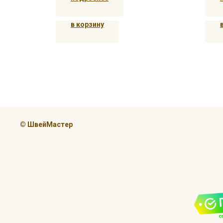
в корзину
© ШвейМастер