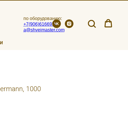
по оборудованию:
+7(906)6166951
a@shveimaster.com
ИИ
ermann, 1000