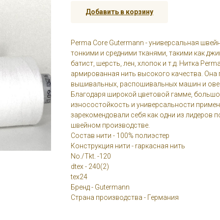
Добавить в корзину
Perma Core Gutermann - универсальная швейн
тонкими и средними тканями, такими как джин
батист, шерсть, лен, хлопок и т.д. Нитка Perma
армированная нить высокого качества. Она 
вышивальных, распошивальных машин и ове
Благодаря широкой цветовой гамме, большо
износостойкость и универсальности примене
зарекомендовали себя как одни из лидеров 
швейном производстве.
Состав нити - 100% полиэстер
Конструкция нити - rаркасная нить
No./Tkt. -120
dtex - 240(2)
tex24
Бренд - Gutermann
Страна производства - Германия