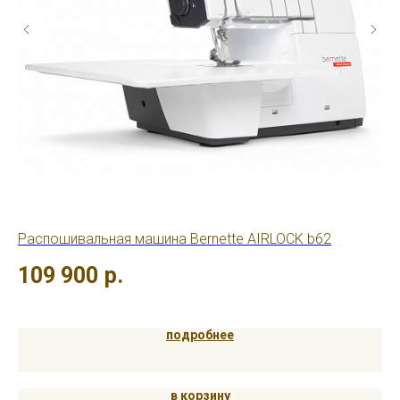
Распошивальная машина Bernette AIRLOCK b62
Ов
109 900
р.
1
подробнее
в корзину