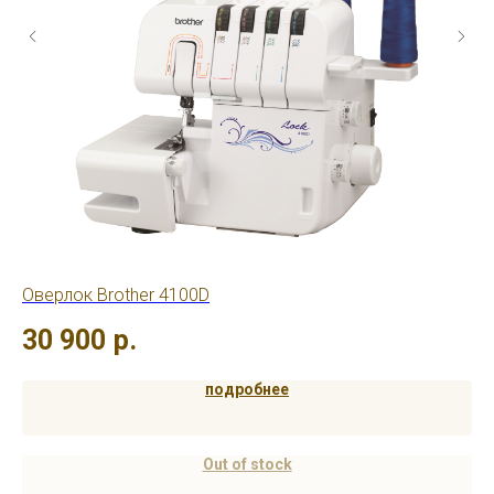
Оверлок Brother 4100D
Ов
30 900
р.
4
подробнее
Out of stock