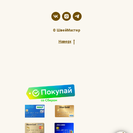
© ШвейМастер
Наверх