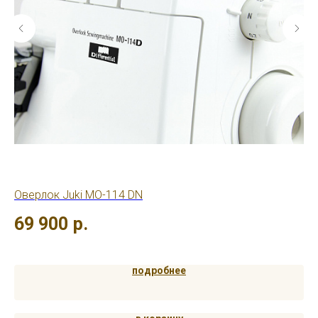
Оверлок Juki MO-114 DN
Ов
69 900
р.
4
Out
подробнее