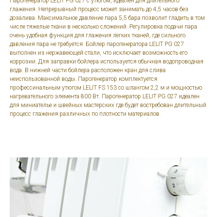
Парогенератор LELIT PG 027 с утюгом, идеален для длительного
глажения. Непрерывный процесс может занимать до 4,5 часов без
дозалива. Максимальное давление пара 5,5 бара позволит гладить в том
числе тяжелые ткани в несколько сложений. Регулировка подачи пара
очень удобная функция для глажения легких тканей, где сильного
давления пара не требуется. Бойлер парогенератора LELIT PG 027
выполнен из нержавеющей стали, что исключает возможность его
коррозии. Для заправки бойлера используется обычная водопроводная
вода. В нижней части бойлера расположен кран для слива
неиспользованной воды. Парогенератор комплектуется
профессинальным утюгом LELIT FS 153 со шлангом 2,2 м и мощностью
нагревательного элемента 800 Вт. Парогенератор LELIT PG 027 идеален
для миниателье и швейных мастерских где будет востребован длительный
процесс глажения различных по плотности материалов.