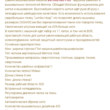
Швейно-вышивальная машина
Bernina 880 Plus
- вершина швейных и
вышивальных технологий Bernina. Обладает богатым функционалом для
шитья и вышивания. Высочайшая скорость шитья идет рука об руку с
легендарным швейцарским качеством. Есть возможность использования
сверхбольших пялец "Jumbo Hoop" что позволяет делать вышивку
размером 260х400 мм без перезапяливания ткани или поворота пялец.
Увеличенная шпулька вмещает на 40% больше нити.
В комплекте с машиной идет набор из 11 лапок, в том числе BSR,
приставной столик для шитья увеличивающий рабочую область,
коленоподъемник, мягкий защитный чехол-сумка и принадлежностей.
Основные характеристики
Мин. ширина строчки1Тип машинышвейно-вышивальная
Тип челнока вертикальный Bernina Hook
Прошиваемые материалы сверхплотные, плотные, средние, тонкие,
сверхтонкие
Количество швейных алфавитов11
Количество петель19Макс.
Длина стежка 6 мм
Мин. длина стежка1
Размер рабочей области 300
Встроенный нитевдеватель
Регулировка давления лапки на ткань
Автозакрепка
Автоматическая обрезка нити
Количество вышивальных дизайнов 452