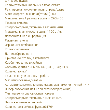
Шитье без педали
Количество вышивальных алфавитов12
Регулировка положения иглы справа/слева
Макс. скорость вышивки(ст/мин)1000
Максимальный размер вышивки 260x400
Поворот дизайна
Контроль обрыва/окончания верхней нити
Максимальная скорость шитья1100 ст/мин
Дополнительная информация
Рукавная панель
Зеркальное отображение
Коленоподъемник
Датчик обрыва нити
Приставной столик, в комплекте
Комбинирование дизайнов
Форматы файла вышивки.DST, .JEF, .EXP, .PES
Количество игл1
Намотка шпули во время работы
Масштабирование дизайна
Автоматическое отключение механизма намотки нижней нити
Выбор положения иглы при остановке(верх/низ)
Тип подсветки светодиодная подсвет
Контроль обрыва/окончания нижней нити
Чехол в комплекте тмягкий
Количество швейных функций1764