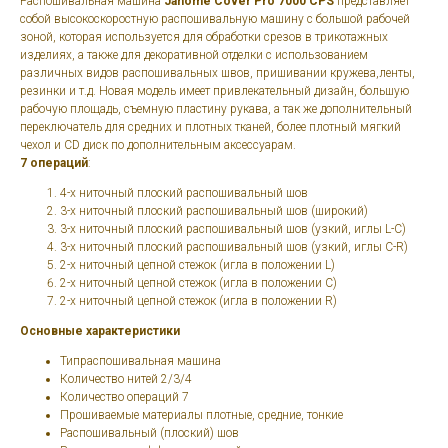
Распошивальная машина
Janome Cover Pro 7000 CPS
представляет
собой высокоскоростную распошивальную машину с большой рабочей
зоной, которая используется для обработки срезов в трикотажных
изделиях, а также для декоративной отделки с использованием
различных видов распошивальных швов, пришивании кружева,ленты,
резинки и т.д. Новая модель имеет привлекательный дизайн, большую
рабочую площадь, съемную пластину рукава, а так же дополнительный
переключатель для средних и плотных тканей, более плотный мягкий
чехол и CD диск по дополнительным аксессуарам.
7 операций
:
4-х ниточный плоский распошивальный шов
3-х ниточный плоский распошивальный шов (широкий)
3-х ниточный плоский распошивальный шов (узкий, иглы L-C)
3-х ниточный плоский распошивальный шов (узкий, иглы C-R)
2-х ниточный цепной стежок (игла в положении L)
2-х ниточный цепной стежок (игла в положении C)
2-х ниточный цепной стежок (игла в положении R)
Основные характеристики
Типраспошивальная машина
Количество нитей 2/3/4
Количество операций 7
Прошиваемые материалы плотные, средние, тонкие
Распошивальный (плоский) шов