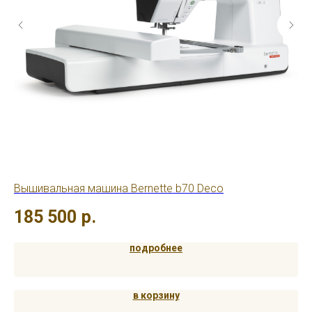
Вышивальная машина Bernette b70 Deco
Шв
185 500
р.
3
подробнее
в корзину