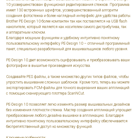
10 усовершенствован функционал редактирования стежков. Программа
имеет 130 встроенных шрифтов, усовершенствованный алгоритм
создания фотостежка и более наглядный интерфейс для удобства работы.
Brother PE-Design 10 более компактен так как поставляется на USB flash
накопителе, который является как носителем самого дистрибутива, так
и аппаратным ключом.
Благодаря мощным функциям и удобному интуитивно понятному
пользовательскому интерфейсу PE-Design 10 – отличный программный
пакет, специально разработанный для вышивальщиков любого уровня.
PE-Design 10 дает возможность оцифровывать и преобразовывать ваши
фотографии в вышитые произведения искусства.
Создавайте PES файлы, а также множество других типов файлов, чтобы
упростить вышивание сложных шаблонов. Кроме того, теперь вы можете
экспортировать FCM-файлы для точного вырезания ваших аппликаций
с помощью сканирующего плоттера ScanNCut.
PE-Design 10 позволяет легко изменять размер вышивальных дизайнов
без изменения плотности стежка. Мастер создания аппликаций упрощает
преобразование любого дизайна вышивки в аппликацию. Благодаря
интуитивно понятному пользовательскому интерфейсу обеспечивается
беспрепятственный доступ ко множеству функций.
Ключевые особенности: