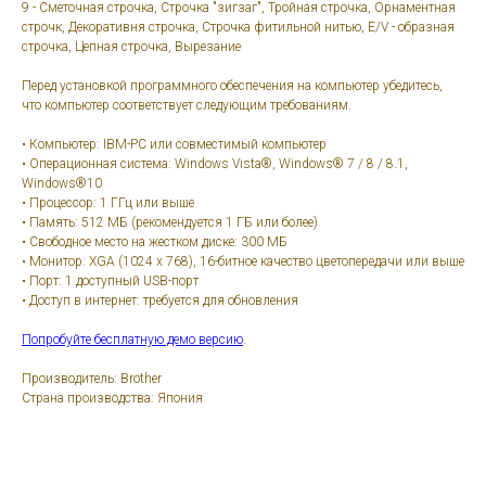
9 - Сметочная строчка, Строчка "зигзаг", Тройная строчка, Орнаментная
строчк, Декоративня строчка, Строчка фитильной нитью, E/V - образная
строчка, Цепная строчка, Вырезание
Перед установкой программного обеспечения на компьютер убедитесь,
что компьютер соответствует следующим требованиям.
• Компьютер: IBM-PC или совместимый компьютер
• Операционная система: Windows Vista®, Windows® 7 / 8 / 8.1,
Windows®10
• Процессор: 1 ГГц или выше
• Память: 512 МБ (рекомендуется 1 ГБ или более)
• Свободное место на жестком диске: 300 МБ
• Монитор: XGA (1024 x 768), 16-битное качество цветопередачи или выше
• Порт: 1 доступный USB-порт
• Доступ в интернет: требуется для обновления
Попробуйте бесплатную демо версию
.
Производитель: Brother
Страна производства: Япония