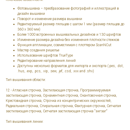
Фотовышивка – преобразование фотографий и иллюстраций в
дизайн вышивки
Поворот и изменение размера вышивки
Редактируемый размер пяльцев с шагом 1 мм (размер пяльцев до
360 x 360 мм)
Более 1000 встроенных вышивальных дизайнов и 130 шрифтов
Изменение размера дизайна без изменения плотности стежков
Функция аппликации, совместимая с плоттером ScanNCut
Мастер создания ришелье
Использование шрифтов TrueType
Редактирование направления линий
Доступны несколько форматов для импорта и экспорта (.pes, .dst,
.hus, .exp, .pcs, .vip, .sew, .jef, .csd, .xxx and .shv)
Тип вышивания области:
12 - Атласная строчка, Застилающая строчка, Программируемая
застилающая строчка, Орнаментная строчка, Окантовочная строчка,
Крестовидная строчка, Строчка из концентрических окружностей,
Радиальная строчка, Спиральная строчка, Фактурная строчка, Сетчатая
застилающая строчка, Сетчатая застилающая строчка "зигзаг"
Тип вышивания линии: