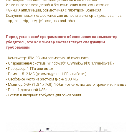
Изменение размера дизайна без изменения плотности стежков
Функция аппликации, совместимая с плоттером ScanNCut
Доступны несколько форматов для импорта и экспорта (.pes, .dst, .hus,
.exp, .pcs, .vip, .sew, .jef, .csd, .xxx and .shv)
Перед установкой программного обеспечения на компьютер
убедитесь, что компьютер соответствует следующим
требованиям
• Компьютер: IBM-PC или совместимый компьютер
• Операционная система: Windows®10/Windows®8.1/Windows®7
• Процессор: 1 ГГц или выше
• Память: 512 МБ (рекомендуется 1 ГБ или более)
• Свободное место на жестком диске: 200 МБ
• Монитор: XGA (1024 x 768), 16-битное качество цветопередачи или выше
• Порт: 1 доступный USB-порт
• Доступ в интернет: требуется для обновления