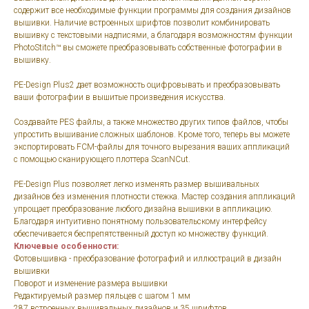
содержит все необходимые функции программы для создания дизайнов
вышивки. Наличие встроенных шрифтов позволит комбинировать
вышивку с текстовыми надписями, а благодаря возможностям функции
PhotoStitch™ вы сможете преобразовывать собственные фотографии в
вышивку.
PE-Design Plus2 дает возможность оцифровывать и преобразовывать
ваши фотографии в вышитые произведения искусства.
Создавайте PES файлы, а также множество других типов файлов, чтобы
упростить вышивание сложных шаблонов. Кроме того, теперь вы можете
экспортировать FCM-файлы для точного вырезания ваших аппликаций
с помощью сканирующего плоттера ScanNCut.
PE-Design Plus позволяет легко изменять размер вышивальных
дизайнов без изменения плотности стежка. Мастер создания аппликаций
упрощает преобразование любого дизайна вышивки в аппликацию.
Благодаря интуитивно понятному пользовательскому интерфейсу
обеспечивается беспрепятственный доступ ко множеству функций.
Ключевые особенности:
Фотовышивка - преобразование фотографий и иллюстраций в дизайн
вышивки
Поворот и изменение размера вышивки
Редактируемый размер пяльцев с шагом 1 мм
287 встроенных вышивальных дизайнов и 35 шрифтов