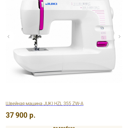
Швейная машина JUKI HZL 355 ZW-A
Ов
37 900
р.
2