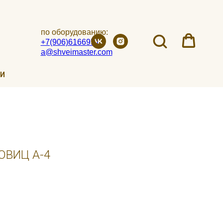
по оборудованию:
+7(906)6166951
a@shveimaster.com
ИИ
ОВИЦ A-4