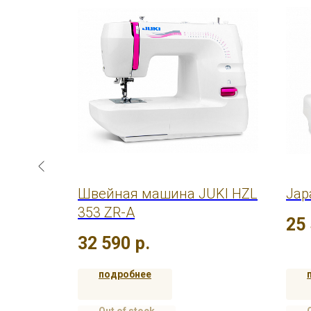
ki HZL-
Швейная машина JUKI HZL
Jap
353 ZR-A
25
32 590
р.
подробнее