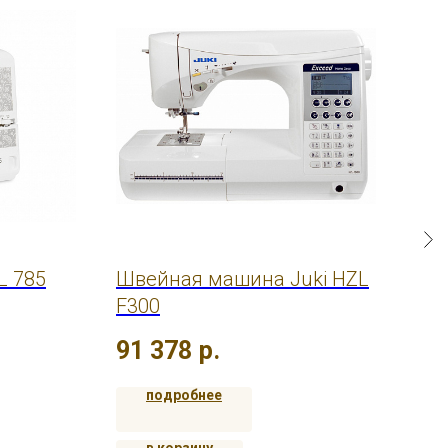
L 785
Швейная машина Juki HZL
Шв
F300
316
91 378
р.
49
подробнее