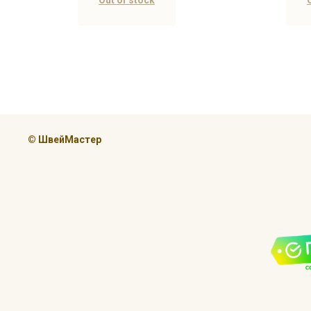
Out of stock
© ШвейМастер