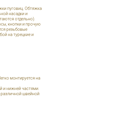
жки пуговиц. Обтяжка
ной насадки и
таются отдельно).
сы, кнопки и прочую
тся резьбовые
бой на турецкие и
а
Легко монтируется на
й и нижней частями.
и различной швейной