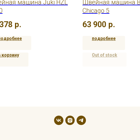
йная машина Juki HZL
Швейная машина B
0
Chicago 5
 378
р.
63 900
р.
подробнее
подробнее
в корзину
Out of stock