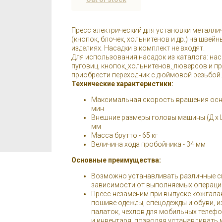
Пресс электрический для установки металл
(кнопок, блочек, хольнитенов и др.) на швей
изделиях. Насадки в комплект не входят.
Для использования насадок из каталога: нас
пуговиц, кнопок,
хольнитенов,
люверсов и п
приобрести переходник с дюймовой резьбой.
Технические характеристики:
Максимальная скорость вращения осно
мин
Внешние размеры головы машины (Д х Ш х
мм
Масса брутто - 65 кг
Величина хода пробойника - 34 мм
Основные преимущества:
Возможно устанавливать различные с
зависимости от выполняемых операци
Пресс незаменим при выпуске кожгала
пошиве одежды, спецодежды и обуви, 
палаток, чехлов для мобильных телеф
и инвентаря, позволяя устанавливать