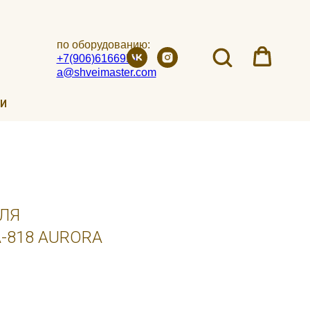
по оборудованию:
+7(906)6166951
a@shveimaster.com
ИИ
ДЛЯ
-818 AURORA