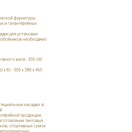
ической фурнитуры
ных и галантерейных
адки для установки
робойников необходимо
вного вала - 300 об/
 В) - 300 х 280 х 465
пециальные насадки в
й.
нтерейной продукции,
изготовлении тентовых
онов, спортивных сумок
 металлическую