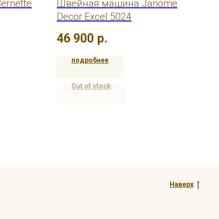
ernette
Швейная машина Janome
Шв
Decor Excel 5024
Sty
46 900
р.
33
подробнее
Out of stock
Наверх