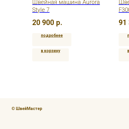
ная
Швейная машина Aurora
Шве
Style 7
F30
20 900
р.
91
подробнее
в корзину
© ШвейМастер