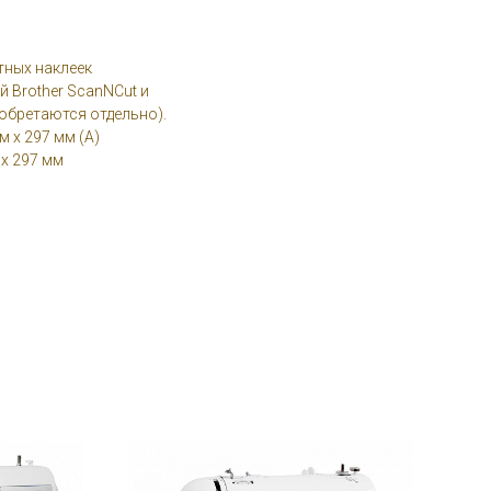
тных наклеек
 Brother ScanNCut и
обретаются отдельно).
 x 297 мм (A)
x 297 мм