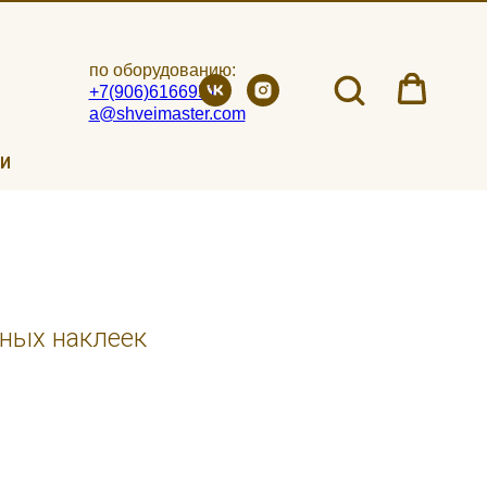
по оборудованию:
+7(906)6166951
a@shveimaster.com
ИИ
тных наклеек