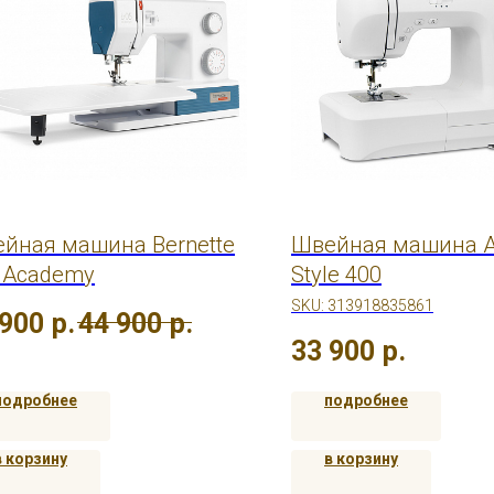
йная машина Bernette
Швейная машина A
 Academy
Style 400
SKU:
313918835861
 900
р.
44 900
р.
33 900
р.
подробнее
подробнее
в корзину
в корзину