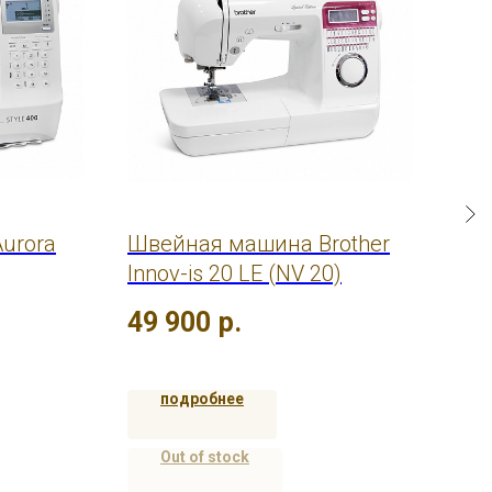
urora
Швейная машина Brother
Шв
Innov-is 20 LE (NV 20)
Inn
49 900
р.
45
подробнее
Out of stock