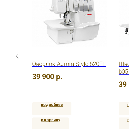
ki HZL
Оверлок Aurora Style 620FL
Шве
b05
39 900
р.
39
подробнее
в корзину