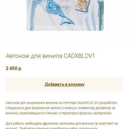
Автонож для винила CADXBLDV1
2 650
р.
Добавить в корзину
Автонож для вырезания винила на плоттере ScanNCut DX разработан
специально для вырезания мелких сложных элементов дизайнов на
виниле, самоклеящихся пленках и термотрансферных материалах.
Для работы необходим держатель автоножа для винила (в комплект не
входит). Требуется отдельно приобрести набор для винила.