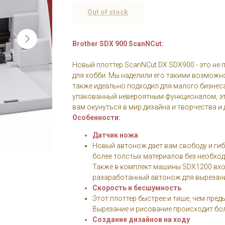
Out of stock
Brother SDX 900 ScanNCut:
Новый плоттер ScanNCut DX SDX900 - это не
для хобби. Мы наделили его такими возможн
также идеально подходил для малого бизнес
упакованный невероятным функционалом, эт
вам окунуться в мир дизайна и творчества и д
Особенности:
Датчик ножа
Новый автонож дает вам свободу и ги
более толстых материалов без необход
Также в комплект машины SDX1200 вх
разаработанный автонож для вырезани
Скорость и бесшумность
Этот плоттер быстрее и тише, чем пред
Вырезание и рисование происходит бол
Создание дизайнов на ходу