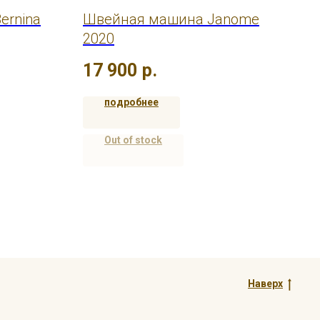
ernina
Швейная машина Janome
Шв
2020
20
17 900
р.
15
подробнее
Out of stock
Наверх