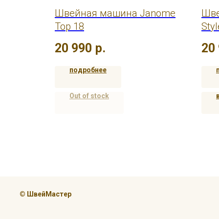
urora
Швейная машина Janome
Шве
Top 18
Styl
20 990
р.
20
подробнее
Out of stock
© ШвейМастер