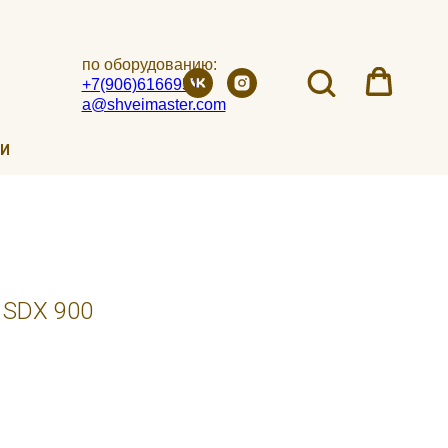
по оборудованию:
+7(906)6166951
a@shveimaster.com
ИИ
 SDX 900