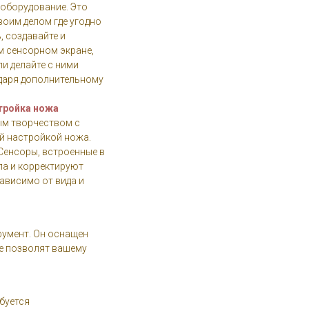
 оборудование. Это
воим делом где угодно
ь, создавайте и
м сенсорном экране,
ли делайте с ними
даря дополнительному
тройка ножа
м творчеством с
 настройкой ножа.
Сенсоры, встроенные в
ла и корректируют
ависимо от вида и
румент. Он оснащен
е позволят вашему
буется