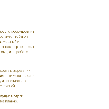
 просто оборудование
остями, чтобы он
а. Мощный и
от плоттер позволит
ома, и на работе.
бкость в вырезании
имости менять лезвие.
одит специально
я тканей.
ыдущие модели.
ее плавно.