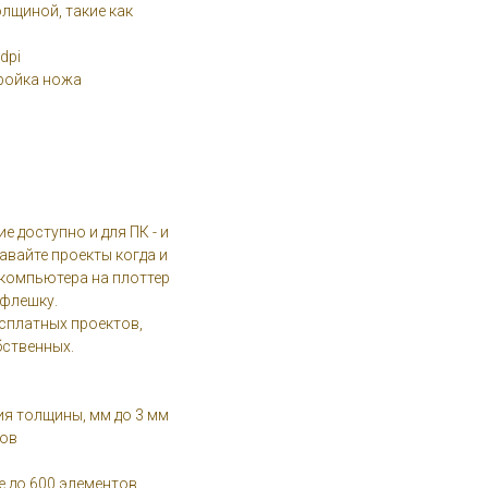
олщиной, такие как
dpi
ройка ножа
 доступно и для ПК - и
авайте проекты когда и
о компьютера на плоттер
 флешку.
сплатных проектов,
бственных.
я толщины, мм до 3 мм
лов
е до 600 элементов