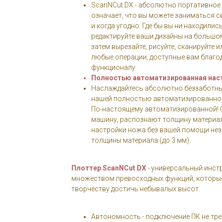
ScanNCut DX - абсолютно портативное
означает, что вы можете заниматься с
и когда угодно. Где бы вы ни находилис
редактируйте ваши дизайны на большо
затем вырезайте, рисуйте, сканируйте и
любые операции, доступные вам благо
функционалу.
Полностью автоматизированная нас
Наслаждайтесь абсолютно беззаботны
нашей полностью автоматизированной
По-настоящему автоматизированной! 
машину, распознают толщину материа
настройки ножа без вашей помощи нез
толщины материала (до 3 мм).
Плоттер ScanNCut DX
- универсальный инст
множеством превосходных функций, которы
творчеству достичь небывалых высот.
Автономность - подключение ПК не тре