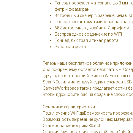
Теперь прорезает материалы до 3 мм т
фетр и фоамиран
Встроенный сканер с разрешением 600 
Полностью автоматизированная наст
682 встроенных дизайна и 7 шрифтов
Беспроводное соединение по WiFi
Точная, быстрая и тихая работа
Рулонная резка
Теперь наше бесплатное облачное приложение
оно по-прежнему остается бесплатным! Созд
где угодно и отправляйте их по WiFi с вашег
ScanNCut или используйте для переноса USB
CanvasWorkspace также предлагает сотни бе
чтобы вдохновить вас на создание своих со
Основные характеристики
Подключение Wi-FiдаВозможность прорезани
Возможность вырезание рулонных материа
Сканирование коврика30х60
Ограничения по количеству файлов в 1 файл