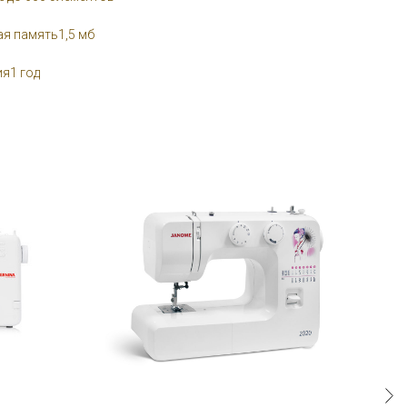
я память1,5 мб
я1 год