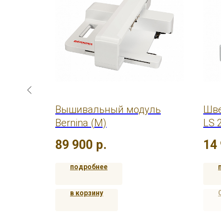
other
Вышивальный модуль
Шве
Bernina (M)
LS 
89 900
р.
14
подробнее
в корзину