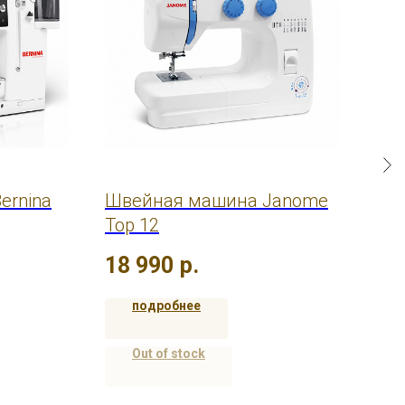
ernina
Швейная машина Janome
Шв
Top 12
Inn
18 990
р.
45
подробнее
Out of stock