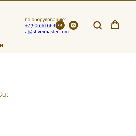
по оборудованию:
+7(906)6166951
a@shveimaster.com
ИИ
Cut