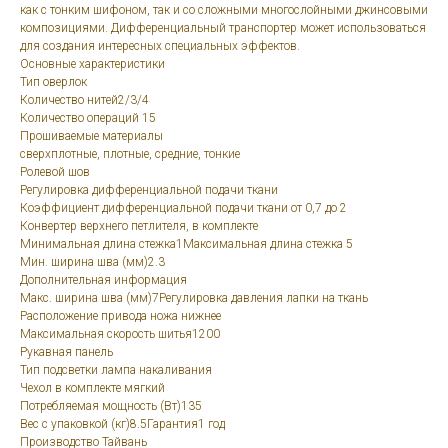
как с тонким шифоном, так и со сложными многослойными джинсовыми
композициями. Дифференциальный транспортер может использоваться
для создания интересных специальных эффектов.
Основные характеристики
Тип оверлок
Количество нитей2/3/4
Количество операций 15
Прошиваемые материалы
сверхплотные, плотные, средние, тонкие
Ролевой шов
Регулировка дифференциальной подачи ткани
Коэффициент дифференциальной подачи ткани от 0,7 до 2
Конвертер верхнего петлителя, в комплекте
Минимальная длина стежка1Максимальная длина стежка 5
Мин. ширина шва (мм)2.3
Дополнительная информация
Макс. ширина шва (мм)7Регулировка давления лапки на ткань
Расположение привода ножа нижнее
Максимальная скорость шитья1200
Рукавная панель
Тип подсветки лампа накаливания
Чехол в комплекте мягкий
Потребляемая мощность (Вт)135
Вес с упаковкой (кг)8.5Гарантия1 год
Производство Тайвань