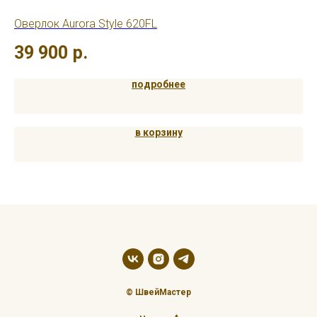
Оверлок Aurora Style 620FL
Шв
39 900
р.
4
подробнее
в корзину
© ШвейМастер