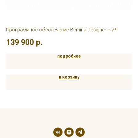
Программное обеспечение Bernina Designer + v.9
Шв
139 900
р.
5
подробнее
в корзину