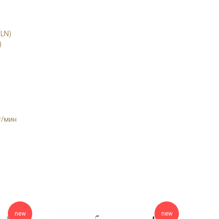
(LN)
)
т/мин
new
new