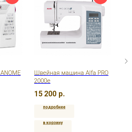
JANOME
Швейная машина Alfa PRO
Шв
2000e
Top
15 200
р.
18
подробнее
в корзину