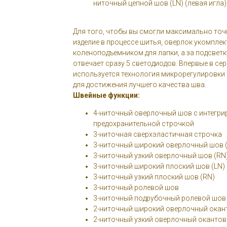
ниточный цепной шов (LN) (левая игла)
Для того, чтобы вы смогли максимально то
изделие в процессе шитья, оверлок укомпле
коленоподъемником для лапки, а за подсвет
отвечает сразу 5 светодиодов. Впервые в сер
используется технология микрорегулировки 
для достижения лучшего качества шва.
Швейные функции:
4-ниточный оверлочный шов с интегр
предохранительной строчкой
3-ниточная сверхэластичная строчка
3-ниточный широкий оверлочный шов 
3-ниточный узкий оверлочный шов (RN
3-ниточный широкий плоский шов (LN)
3-ниточный узкий плоский шов (RN)
3-ниточный ролевой шов
3-ниточный подрубочный ролевой шов
2-ниточный широкий оверлочный окан
2-ниточный узкий оверлочный окантов