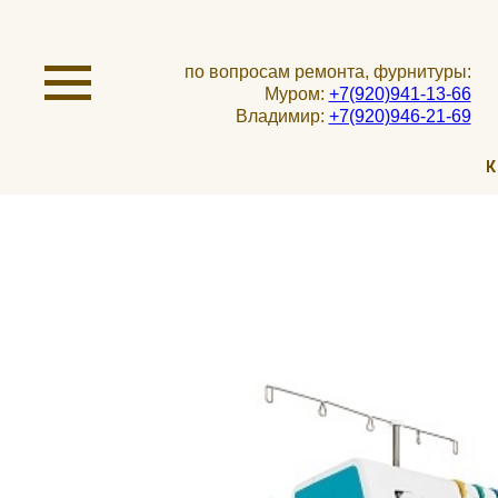
по вопросам ремонта, фурнитуры:
Муром:
+7(920)941-13-66
Владимир:
+7(920)946-21-69
К