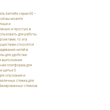
ль bernette серии 60 –
ой вы можете
пные и
ежную и простую в
ользовать для работы
роектами, то эта
муществам относятся
вдевания нитей в
глы для удобства
я выполнения
вная платформа для
и шитья 5
ля опускания и
азличных стежка для
бинированных стежков