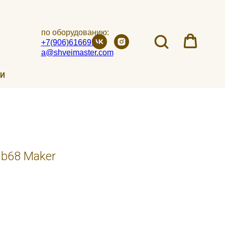
по оборудованию:
+7(906)6166951
a@shveimaster.com
ИИ
 b68 Maker