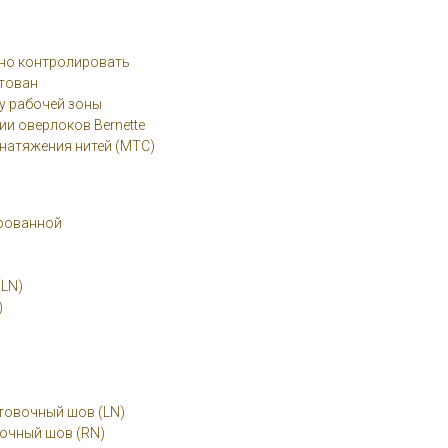
чно контролировать
ктован
ку рабочей зоны
ии оверлоков Bernette
натяжения нитей (MTC)
ированной
(LN)
)
товочный шов (LN)
очный шов (RN)