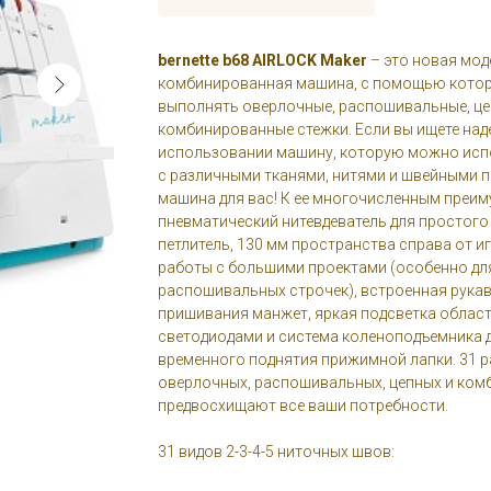
bernette b68 AIRLOCK Maker
– это новая моде
комбинированная машина, с помощью котор
выполнять оверлочные, распошивальные, це
комбинированные стежки. Если вы ищете над
использовании машину, которую можно исп
с различными тканями, нитями и швейными п
машина для вас! К ее многочисленным преи
пневматический нитевдеватель для простого 
петлитель, 130 мм пространства справа от и
работы с большими проектами (особенно дл
распошивальных строчек), встроенная рука
пришивания манжет, яркая подсветка област
светодиодами и система коленоподъемника д
временного поднятия прижимной лапки. 31 р
оверлочных, распошивальных, цепных и ком
предвосхищают все ваши потребности.
31 видов 2-3-4-5 ниточных швов: