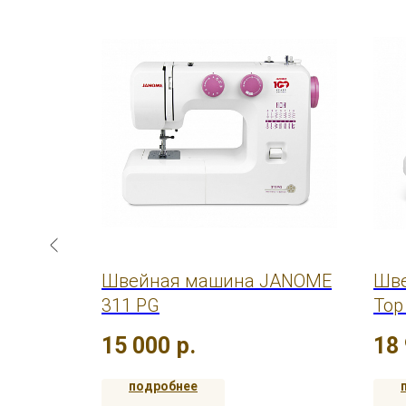
Janome
Швейная машина JANOME
Шве
311 PG
Top
15 000
р.
18
подробнее