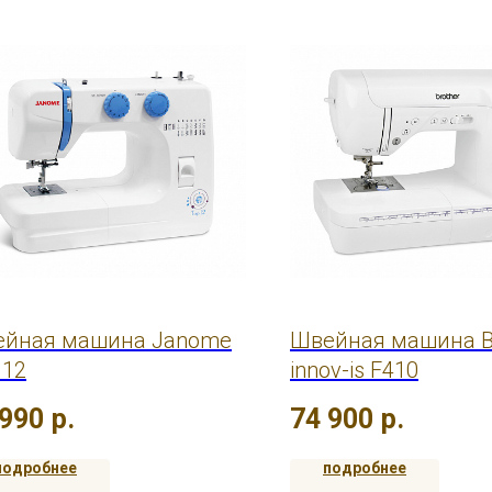
йная машина Janome
Швейная машина B
 12
innov-is F410
 990
р.
74 900
р.
подробнее
подробнее