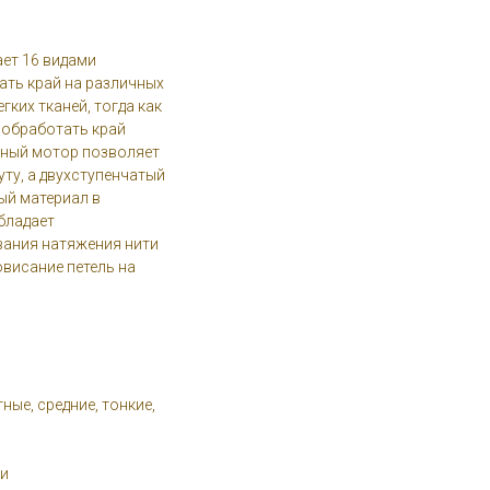
ет 16 видами
ать край на различных
гких тканей, тогда как
 обработать край
щный мотор позволяет
уту, а двухступенчатый
ый материал в
бладает
вания натяжения нити
овисание петель на
ые, средние, тонкие,
ни