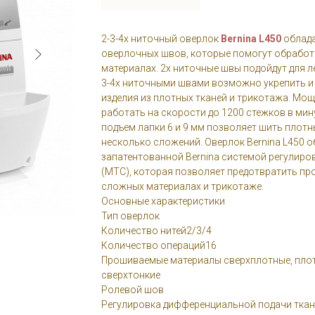
2-3-4х ниточный оверлок
Bernina L450
облада
оверлочных швов, которые помогут обработ
материалах. 2х ниточные швы подойдут для ле
3-4х ниточными швами возможно укрепить и
изделия из плотных тканей и трикотажа. Мо
работать на скорости до 1200 стежков в мин
подъем лапки 6 и 9 мм позволяет шить плотн
несколько сложений. Оверлок Bernina L450 о
запатентованной Bernina системой регулиро
(MTC), которая позволяет предотвратить пр
сложных материалах и трикотаже.
Основные характеристики
Тип оверлок
Количество нитей2/3/4
Количество операций16
Прошиваемые материалы сверхплотные, плотн
сверхтонкие
Ролевой шов
Регулировка дифференциальной подачи тка