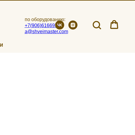
по оборудованию:
+7(906)6166951
a@shveimaster.com
ИИ