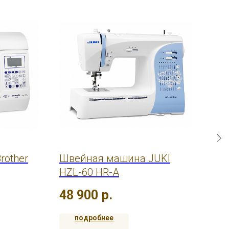
rother
Швейная машина JUKI
Ов
HZL-60 HR-A
42
48 900
р.
подробнее