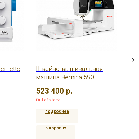
ernette
Швейно-вышивальная
Шв
машина Bernina 590
Top
523 400
р.
20
Out of stock
Out 
подробнее
в корзину