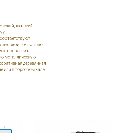
новский, женский
ому
 соответствуют
с высокой точностью
мые поправки в
ую металлическую
екоративная деревянная
е или в торговом зале.