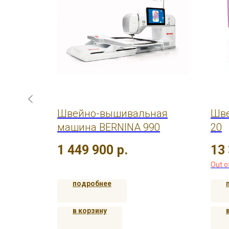
Janome
Швейно-вышивальная
Шве
машина BERNINA 990
20
1 449 900
р.
13
Out o
подробнее
в корзину