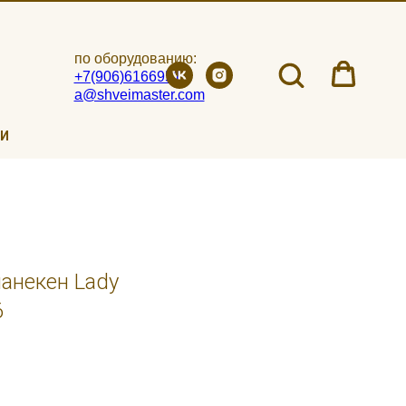
по оборудованию:
+7(906)6166951
a@shveimaster.com
ИИ
анекен Lady
6